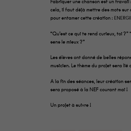
Fabriquer une chanson est un travail 
cela, il faut déjà mettre des mots sur 
pour entamer cette création :
ENERGIE,
“Qu’est ce qui te rend curieux, toi ?” 
sens le mieux ?”
Les élèves ont donné de belles répons
musicien.
Le thème du projet sera lié 
A la fin des séances, leur création se
sera proposé à la NEF courant mai !
Un projet à suivre !