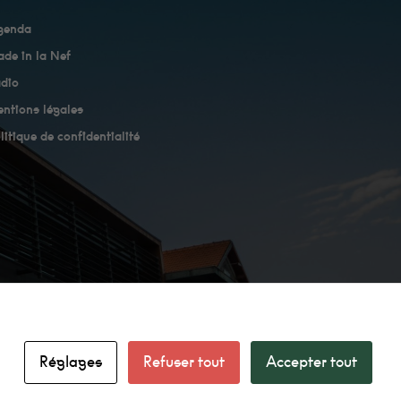
genda
de in la Nef
dio
ntions légales
litique de confidentialité
Réglages
Refuser tout
Accepter tout
facebook
linkedin
instagram