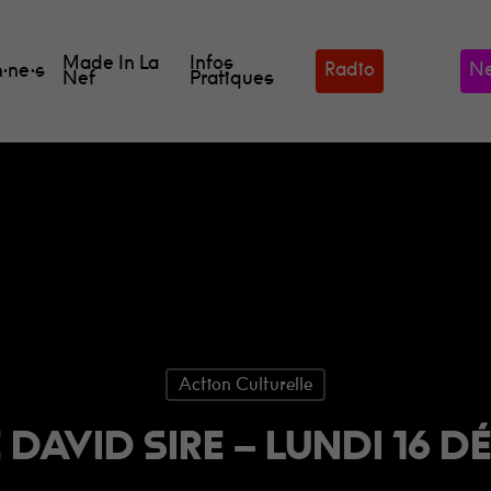
Made In La
Infos
Radio
Ne
·ne·s
Nef
Pratiques
Action Culturelle
DAVID SIRE – LUNDI 16 