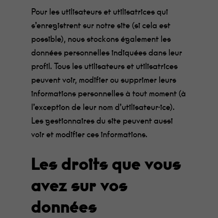
Pour les utilisateurs et utilisatrices qui
s’enregistrent sur notre site (si cela est
possible), nous stockons également les
données personnelles indiquées dans leur
profil. Tous les utilisateurs et utilisatrices
peuvent voir, modifier ou supprimer leurs
informations personnelles à tout moment (à
l’exception de leur nom d’utilisateur·ice).
Les gestionnaires du site peuvent aussi
voir et modifier ces informations.
Minimum
Ces cookies ne
Les droits que vous
sont pas
facultatifs. Ils
sont
avez sur vos
nécessaires au
fonctionnement
données
du site Web.
Au catering