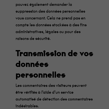
mieux lors de
pouvez également demander la
votre visite. Si
suppression des données personnelles
vous refusez
ces cookies,
vous concernant. Cela ne prend pas en
certaines
fonctionnalités
compte les données stockées à des fins
disparaîtront
administratives, légales ou pour des
du site.
raisons de sécurité.
Marketing
Transmission de vos
En
partageant
vos intérêts et
données
votre
comportement
personnelles
lorsque vous
visitez notre
site, vous
Les commentaires des visiteurs peuvent
augmentez
les chances
être vérifiés à l’aide d’un service
de voir du
contenu et
automatisé de détection des commentaires
des offres
indésirables.
personnalisés.