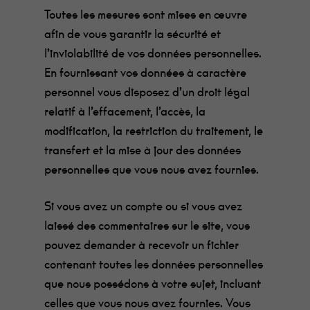
c'est Fanny qui
Toutes les mesures sont mises en œuvre
les cuisine, et
ils sont très
afin de vous garantir la sécurité et
bon !
l’inviolabilité de vos données personnelles.
En fournissant vos données à caractère
Statistiques
personnel vous disposez d’un droit légal
Afin que
nous
relatif à l’effacement, l’accès, la
puissions
modification, la restriction du traitement, le
améliorer la
fonctionnalité
transfert et la mise à jour des données
et la
structure du
personnelles que vous nous avez fournies.
site Web, en
fonction de la
manière dont
Si vous avez un compte ou si vous avez
le site Web
laissé des commentaires sur le site, vous
est utilisé.
pouvez demander à recevoir un fichier
contenant toutes les données personnelles
Expérience
que nous possédons à votre sujet, incluant
Afin que notre
site Web
celles que vous nous avez fournies. Vous
fonctionne au