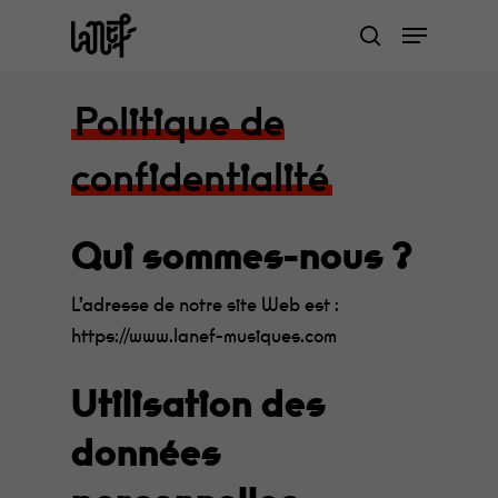
Skip
Menu
to
search
Close
main
Menu
content
Politique de
confidentialité
Qui sommes-nous ?
L’adresse de notre site Web est :
https://www.lanef-musiques.com
Utilisation des
données