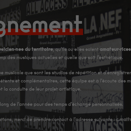
gnement
sicien·nes du territoire
, qu’ils ou elles soient
amateur·rices
Minimum
Ces cookies ne
amp des musiques actuelles et quelle que soit l’esthétique.
sont pas
facultatifs. Ils
sont
 musicale que sont les studios de répétition et d’enregistr
nécessaires au
nts et complémentaires, cette équipe est à l’écoute des musi
fonctionnement
du site Web.
 la conduite de leur projet artistique.
Au catering
c'est Fanny qui
les cuisine, et
long de l’année pour des temps d’échange personnalisés.
ils sont très
bon !
ions, merci de prendre contact à l’adresse suivante :
c.mai
Statistiques