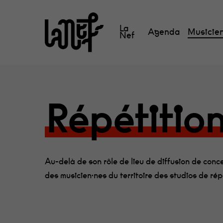
Skip
to
La
Agenda
Musicien
main
Nef
content
Répétitio
Au-delà de son rôle de lieu de diffusion de conce
des musicien·nes du territoire des studios de rép