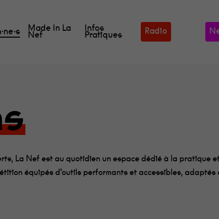
Made In La
Infos
Radio
Ne
·ne·s
Nef
Pratiques
ns
rts, La Nef est au quotidien un espace dédié à la pratique et 
étition équipés d’outils performants et accessibles, adaptés a