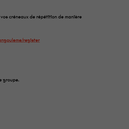
e vos créneaux de répétition de manière
angouleme/register
de groupe.