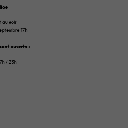
dios
t au soir
septembre 17h
sont ouverts :
17h / 23h