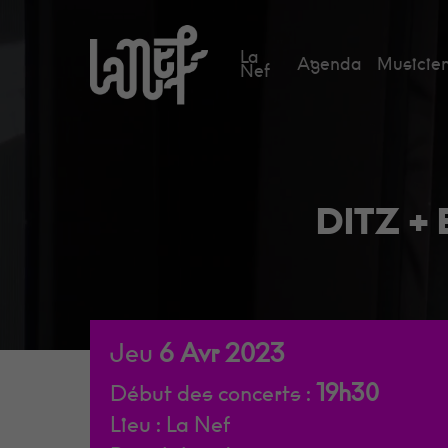
Skip
to
La
Agenda
Musicien
main
Nef
content
DITZ +
Jeu
6
Avr
2023
19h30
Début des concerts :
Lieu :
La Nef