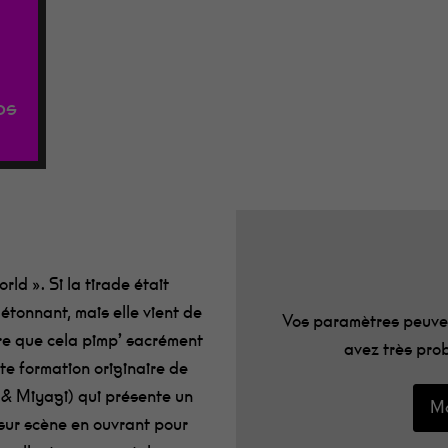
our fermer
ps
orld »
. Si la tirade était
 étonnant, mais elle
vient
de
Vos paramètres peuven
re que
cela
pimp
’
sacrément
avez très prob
tte formation
originaire de
& Miyagi)
qui
présente un
Mo
 sur scène en ouvrant pour