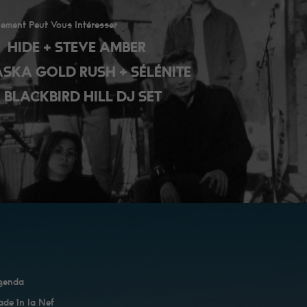
ement Peut Vous Intéresser
HIDE + STEVE AMBER
ASKA GOLD RUSH + SÉLÉNITE
 BLACKBIRD HILL DJ SET
genda
de in la Nef