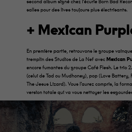
second album
signé chez l’écurie Born Bad Reco
salles pour des
lives
toujours plus électrisant
s.
+ Mexican Purpl
En première partie, retrouvons le groupe v
ainque
tremplin des Studios de La Nef
avec
Mexican
Pu
encore fumantes du groupe Café
Flesh
. Le trio
(celui de
Tad
ou
Mudhoney
), pop (Love Battery,
The
Jesus
Lizard). Vous l’aurez compris, la form
version totale qui va vous nettoyer les esgourd