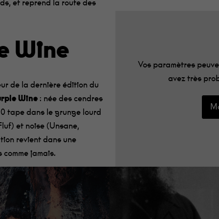
rds,
et
reprend la route des
e Wine
Vos paramètres peuven
avez très prob
ur de la dernière édition du
rple
Wine
:
née
des cendres
Mo
 2.0 tape dans le grunge lourd
Fluf
) et noise (
Unsane
,
ation revient dans une
es comme jamais.