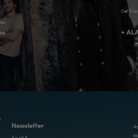
Cet Évén
ser
es
+ AL
+
e
Newsletter
A
Ma