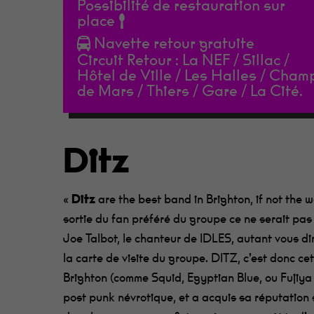
Possibilité de restauration sur
place
Navette retour gratuite
Appuie sur Entrée pour rechercher ou sur ESC p
Circuit Retour : La NEF / Sillac /
Hôtel de Ville / Les Halles / Cham
de Mars / Thiers / Gare / La Cité.
Ditz
«
Ditz
are the best band in Brighton, if not the w
sortie du fan préféré du groupe
ce ne serait pas
Joe Talbot, le chanteur de IDLES, autant vous di
la carte de visite du groupe.
DITZ
,
c’est
donc
ce
Brighton (comme Squid,
Egyptian
Blue
, ou
Fujiya
post punk névrotique, et a acquis sa réputation