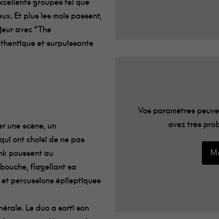
cellents groupes tel que
eux.
Et plus les mois passent,
ajeur avec
“
The
thentique et surpuissante
Vos paramètres peuven
avez très prob
er une scène, un
qui ont choisi de ne pas
Mo
nk
poussent au
bouche, flagellant sa
et percussions épileptiques
énérale.
Le duo
a sorti son