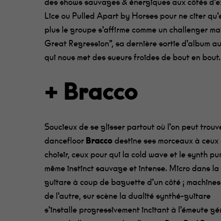
des shows sauvages & énergiques aux côtés d’ex
Lice ou
Pulled
Apart by
Horses
pour ne citer qu’
plus le groupe s’affirme comme un challenger m
Great
Regression
”
,
sa dernière sortie d’album
au
qui
nous met des sueurs froides de bout en bout.
+ Bracco
Soucieux de se glisser partout où l’on peut trouv
dancefloor
Bracco
destine ses morceaux à ceux 
choisir,
ceux pour qui la cold
wave
et le
synth
pu
même
instinct sauvage et intense
.
Micro dans la 
guitare à coup de baguette
d’un côté
;
machines 
de
l’autre,
sur scène
l
a dualité synthé-guitare
s’installe
progressivement
incitant à l’émeute g