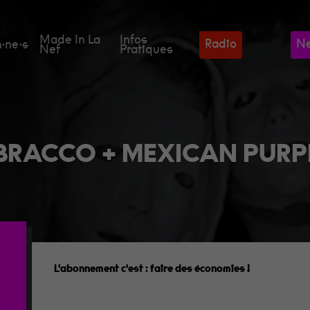
Made In La
Infos
Radio
Ne
·ne·s
Nef
Pratiques
 BRACCO + MEXICAN PURP
L'abonnement c'est :
faire des économies
!