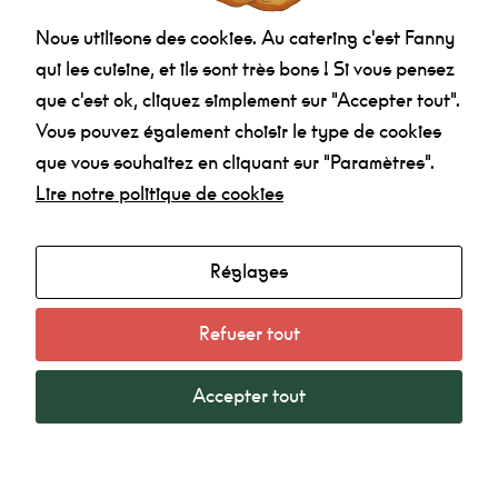
Je confirme avoir
pris connaissance des
Nous utilisons des cookies. Au catering c'est Fanny
informations relatives à la politique de
qui les cuisine, et ils sont très bons ! Si vous pensez
confidentialité
.
que c'est ok, cliquez simplement sur "Accepter tout".
Vous pouvez également choisir le type de cookies
que vous souhaitez en cliquant sur "Paramètres".
Lire notre politique de cookies
Réglages
Agenda
Made in la Nef
Refuser tout
Radio
Mentions légales
Accepter tout
Politique de confidentialité