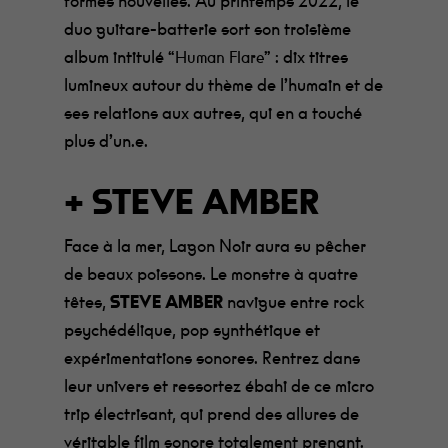
formes nouvelles. Au printemps 2022, le
duo guitare-batterie sort son troisième
album intitulé
: dix titres
“Human Flare”
lumineux autour du thème de l’humain et de
ses relations aux autres, qui en a touché
plus d’un.e.
+ STEVE AMBER
Face à la mer, Lagon Noir aura su pêcher
de beaux poissons. Le monstre à quatre
têtes,
STEVE AMBER
navigue entre rock
psychédélique, pop synthétique et
expérimentations sonores. Rentrez dans
leur univers et ressortez ébahi de ce micro
trip électrisant, qui prend des allures de
véritable film sonore totalement prenant.