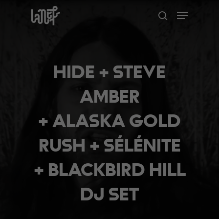
Skip
Menu
to
search
Close
main
Menu
content
HIDE + STEVE
AMBER
+ ALASKA GOLD
RUSH + SÉLÉNITE
+ BLACKBIRD HILL
DJ SET