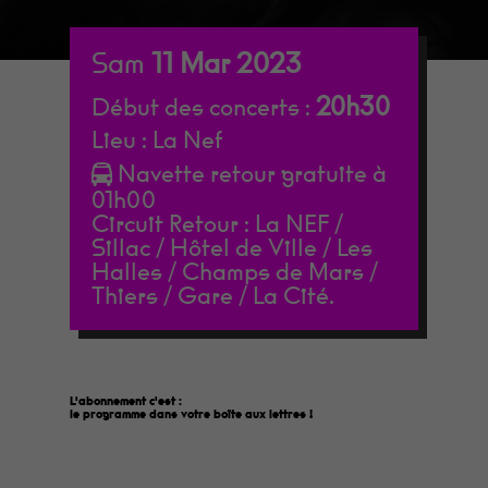
Sam
11
Mar
2023
20h30
Début des concerts :
Lieu :
La Nef
Navette retour gratuite à
01h00
Circuit Retour : La NEF /
Sillac / Hôtel de Ville / Les
Halles / Champs de Mars /
Thiers / Gare / La Cité.
L'abonnement c'est :
le programme dans votre boîte aux lettres
!