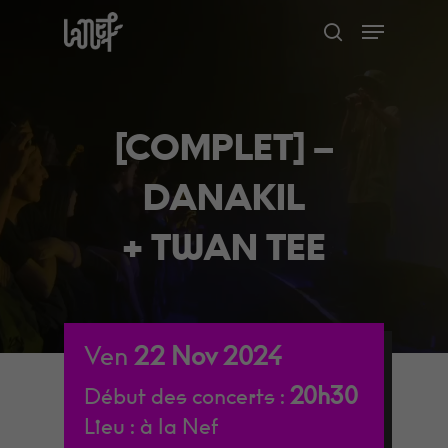
Skip
Menu
to
search
Close
main
Menu
content
[COMPLET] –
DANAKIL
+ TWAN TEE
Ven
22
Nov
2024
20h30
Début des concerts :
Lieu :
à la Nef