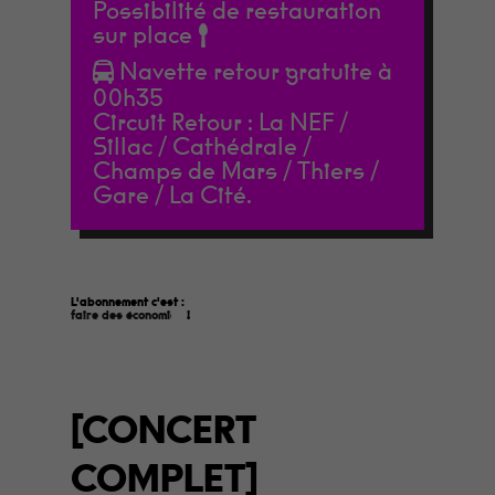
Possibilité de restauration
sur place
Navette retour gratuite à
00h35
Circuit Retour : La NEF /
Sillac / Cathédrale /
Champs de Mars / Thiers /
Gare / La Cité.
L'abonnement c'est :
faire des économies
!
[CONCERT
COMPLET]