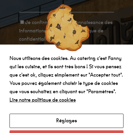
lorsque vous
visitez notre
site, vous
augmentez
Je confirme avoir
pris connaissance des
les chances
de voir du
informations relatives à la politique de
contenu et
confidentialité
.
des offres
personnalisés.
Nous utilisons des cookies. Au catering c'est Fanny
qui les cuisine, et ils sont très bons ! Si vous pensez
que c'est ok, cliquez simplement sur "Accepter tout".
Vous pouvez également choisir le type de cookies
Agenda
que vous souhaitez en cliquant sur "Paramètres".
Lire notre politique de cookies
Made in la Nef
Radio
Mentions légales
Réglages
Politique de confidentialité