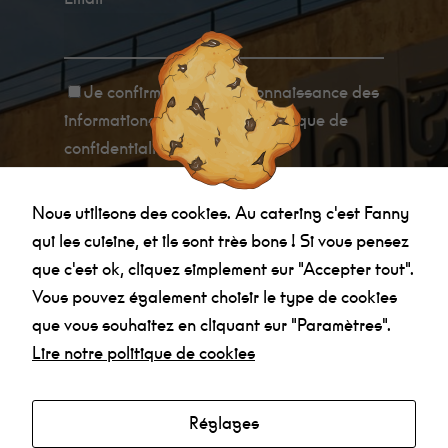
ces cookies,
certaines
fonctionnalités
disparaîtront
du site.
Je confirme avoir
pris connaissance des
informations relatives à la politique de
Marketing
confidentialité
.
En
partageant
vos intérêts et
votre
Nous utilisons des cookies. Au catering c'est Fanny
comportement
qui les cuisine, et ils sont très bons ! Si vous pensez
lorsque vous
visitez notre
que c'est ok, cliquez simplement sur "Accepter tout".
site, vous
Vous pouvez également choisir le type de cookies
augmentez
les chances
Agenda
que vous souhaitez en cliquant sur "Paramètres".
de voir du
contenu et
Lire notre politique de cookies
Made in la Nef
des offres
personnalisés.
Radio
Mentions légales
Réglages
Politique de confidentialité