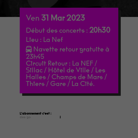
Ven
31
Mar
2023
20h30
Début des concerts :
Lieu :
La Nef
Navette retour gratuite à
23h45
Circuit Retour : La NEF /
Sillac / Hôtel de Ville / Les
Halles / Champs de Mars /
Thiers / Gare / La Cité.
L'abonnement c'est :
faire des économies
!