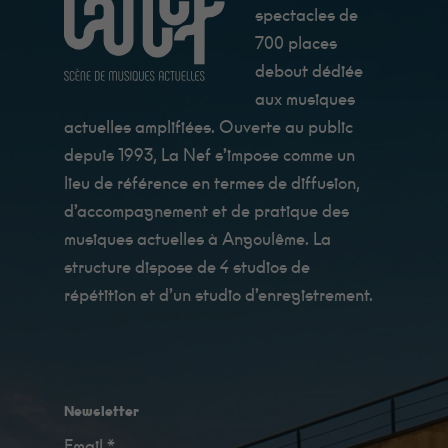
bon !
spectacles de
700 places
Statistiques
debout dédiée
Afin que
aux musiques
nous
puissions
actuelles amplifiées. Ouverte au public
améliorer la
fonctionnalité
depuis 1993, La Nef s’impose comme un
et la
lieu de référence en termes de diffusion,
structure du
site Web, en
d’accompagnement et de pratique des
fonction de la
musiques actuelles à Angoulême. La
manière dont
le site Web
structure dispose de 4 studios de
est utilisé.
répétition et d’un studio d’enregistrement.
Expérience
Afin que notre
site Web
fonctionne au
mieux lors de
Newsletter
votre visite. Si
vous refusez
Email *