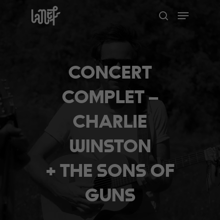
Skip
Menu
to
search
Close
main
Menu
content
CONCERT
COMPLET –
CHARLIE
WINSTON
+ THE SONS OF
GUNS