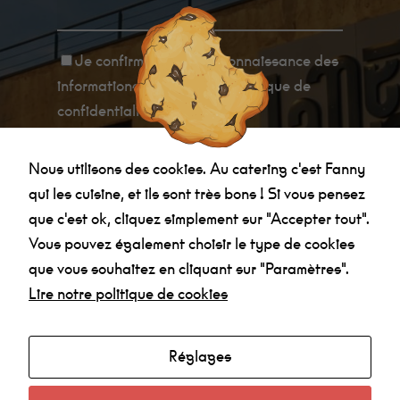
lorsque vous
visitez notre
site, vous
augmentez
Je confirme avoir
pris connaissance des
les chances
de voir du
informations relatives à la politique de
contenu et
confidentialité
.
des offres
personnalisés.
Nous utilisons des cookies. Au catering c'est Fanny
qui les cuisine, et ils sont très bons ! Si vous pensez
que c'est ok, cliquez simplement sur "Accepter tout".
Vous pouvez également choisir le type de cookies
Agenda
que vous souhaitez en cliquant sur "Paramètres".
Lire notre politique de cookies
Made in la Nef
Radio
Mentions légales
Réglages
Politique de confidentialité