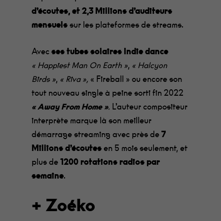
d’écoutes, et 2,3 Millions d’auditeurs
mensuels
sur les plateformes de streams.
Avec
ses tubes solaires Indie
dance
,
« Happiest Man On Earth »
« Halcyon
,
« Fireball » ou encore son
Birds »
« Riva »,
tout nouveau single à peine sorti fin 2022
L’auteur compositeur
« Away From Home »
.
interprète marque là son meilleur
démarrage streaming avec près de
7
Millions d’écoutes
en 5 mois seulement, et
plus de
1200 rotations radios par
semaine
.
+ Zoéko