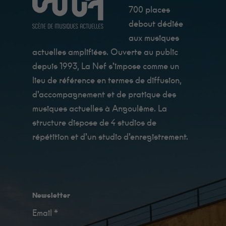
manière dont
700 places
le site Web
est utilisé.
debout dédiée
aux musiques
Expérience
actuelles amplifiées. Ouverte au public
Afin que notre
depuis 1993, La Nef s’impose comme un
site Web
fonctionne au
lieu de référence en termes de diffusion,
mieux lors de
d’accompagnement et de pratique des
votre visite. Si
vous refusez
musiques actuelles à Angoulême. La
ces cookies,
certaines
structure dispose de 4 studios de
fonctionnalités
répétition et d’un studio d’enregistrement.
disparaîtront
du site.
Marketing
En
Newsletter
partageant
vos intérêts et
Email *
votre
comportement