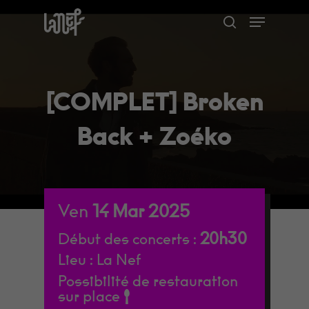
Skip
Menu
to
search
Close
main
Menu
content
[COMPLET] Broken
Back + Zoéko
Ven
14
Mar
2025
20h30
Début des concerts :
Lieu :
La Nef
Possibilité de restauration
sur place