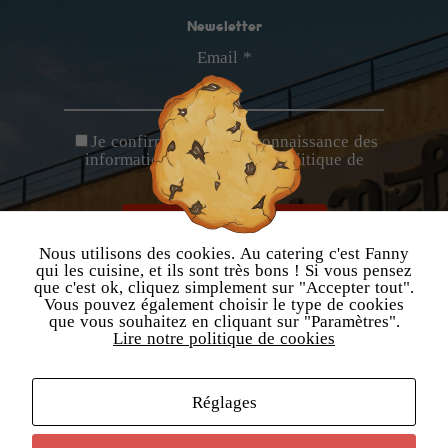
Expérience
Newsletter
Afin que
Email *
notre site Web
fonctionne au
mieux lors de
votre visite. Si
Je confirme avoir
pris connaissance des
vous refusez
informations relatives à la politique de
ces cookies,
confidentialité
.
certaines
fonctionnalités
disparaîtront
du site.
Nous utilisons des cookies. Au catering c'est Fanny
qui les cuisine, et ils sont très bons ! Si vous pensez
que c'est ok, cliquez simplement sur "Accepter tout".
Vous pouvez également choisir le type de cookies
Marketing
que vous souhaitez en cliquant sur "Paramètres".
En partageant
Lire notre politique de cookies
vos intérêts et
Agenda
votre
Made in la Nef
comportement
Réglages
lorsque vous
Radio
visitez notre
Mentions légales
site, vous