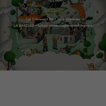
Cet Événement Peut Vous Intéresser
LA BASCULE – Soirée de lancement avant travaux
Minimum
Ces cookies ne
sont pas
facultatifs. Ils
sont
nécessaires au
fonctionnement