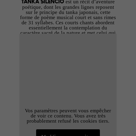
est un récit d’aventure
TANKA SILENCIO
poétique, dont les grandes lignes reposent
sur le principe du tanka japonais, cette
forme de poème musical court et sans rimes
de 31 syllabes. Ces courts chants abordent
essentiellement la contemplation du
caractère sacré de la nature et met celui qui
le chante en harmonie avec la nature et ses
différents mondes, le végétal, le minéral,
l’animal. La bande son originale est jouée
sur scène par un musicien et une
musicienne à partir d’un vaste
instrumentarium, et animé par la volonté de
développer une couleur sonore sensible
influencée par le post rock, les musiques
traditionnelles asiatiques, répétitives et le
freejazz.
Dès 7 ans
En partenariat avec la ville d’Angoulême,
Vos paramètres peuvent vous empêcher
dans le cadre du dispositif bulle de culture
de voir ce contenu. Vous avez très
probablement refusé les cookies tiers.