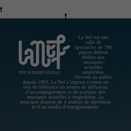
du site Web.
Au catering
c'est Fanny qui
les cuisine, et
ils sont très
bon !
La Nef est une
salle de
spectacles de 700
Statistiques
places debout
dédiée aux
Afin que
musiques
nous
actuelles
puissions
amplifiées.
améliorer la
Ouverte au public
fonctionnalité
depuis 1993, La Nef s’impose comme un
et la structure
lieu de référence en termes de diffusion,
du site Web,
d’accompagnement et de pratique des
musiques actuelles à Angoulême. La
en fonction
structure dispose de 4 studios de répétition
de la manière
et d’un studio d’enregistrement.
dont le site
Web est
utilisé.