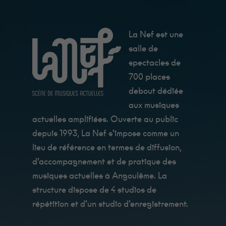
ces cookies,
certaines
fonctionnalités
disparaîtront
La Nef est une
du site.
salle de
spectacles de
Marketing
700 places
En
partageant
debout dédiée
vos intérêts et
aux musiques
votre
comportement
actuelles amplifiées. Ouverte au public
lorsque vous
visitez notre
depuis 1993, La Nef s’impose comme un
site, vous
lieu de référence en termes de diffusion,
augmentez
les chances
d’accompagnement et de pratique des
de voir du
contenu et
musiques actuelles à Angoulême. La
des offres
structure dispose de 4 studios de
personnalisés.
répétition et d’un studio d’enregistrement.