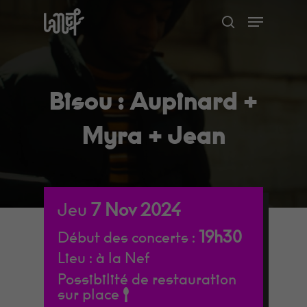
Skip
Menu
to
search
Close
main
Menu
content
Bisou : Aupinard +
Myra + Jean
Jeu
7
Nov
2024
19h30
Début des concerts :
Lieu :
à la Nef
Possibilité de restauration
sur place