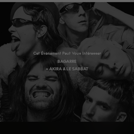
Cet Événement Peut Vous Intéresser
BAGARRE
+ AKIRA & LE SABBAT
Minimum
Ces cookies ne
sont pas
facultatifs. Ils
sont
nécessaires au
fonctionnement
du site Web.
Au catering
c'est Fanny qui
les cuisine, et
ils sont très