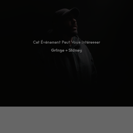
bon !
Statistiques
Afin que
nous
puissions
améliorer la
Cet Événement Peut Vous Intéresser
fonctionnalité
et la
Gringe + Sidney
structure du
site Web, en
fonction de la
manière dont
le site Web
est utilisé.
Expérience
Afin que notre
site Web
fonctionne au
mieux lors de
votre visite. Si
vous refusez