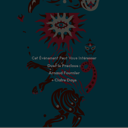
Cet Événement Peut Vous Intéresser
Dust Is Precious :
Arnaud Fournier
+ Claire Days