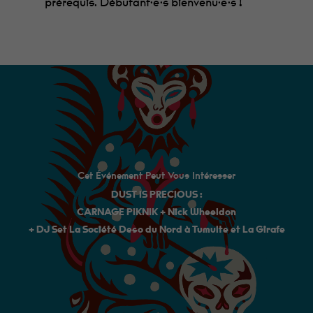
prérequis. Débutant·e·s bienvenu·e·s !
Cet Événement Peut Vous Intéresser
DUST IS PRECIOUS :
CARNAGE PIKNIK + Nick Wheeldon
+ DJ Set La Société Deso du Nord à Tumulte et La Girafe