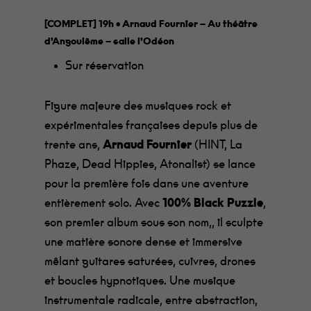
[COMPLET] 19h • Arnaud Fournier – Au théâtre
d’Angoulême – salle l’Odéon
Sur réservation
Figure majeure des musiques rock et
expérimentales françaises depuis plus de
trente ans,
Arnaud Fournier
(HINT, La
Phaze, Dead Hippies, Atonalist) se lance
pour la première fois dans une aventure
entièrement solo. Avec
100% Black Puzzle
,
son premier album sous son nom,, il sculpte
une matière sonore dense et immersive
mêlant guitares saturées, cuivres, drones
et boucles hypnotiques. Une musique
instrumentale radicale, entre abstraction,