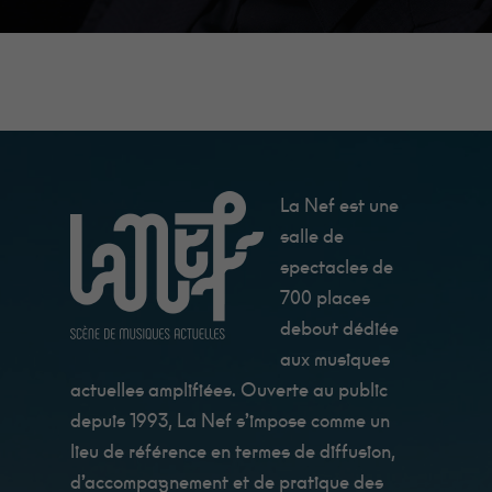
Minimum
Ces cookies ne
sont pas
La Nef est une
facultatifs. Ils
sont
salle de
nécessaires au
fonctionnement
spectacles de
du site Web.
700 places
Au catering
c'est Fanny qui
debout dédiée
les cuisine, et
ils sont très
aux musiques
bon !
actuelles amplifiées. Ouverte au public
depuis 1993, La Nef s’impose comme un
Statistiques
lieu de référence en termes de diffusion,
Afin que
d’accompagnement et de pratique des
nous