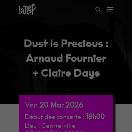
Skip
Menu
to
search
Close
main
Menu
content
Dust Is Precious :
Arnaud Fournier
+ Claire Days
Ven
20
Mar
2026
18h00
Début des concerts :
Lieu :
Centre-ville