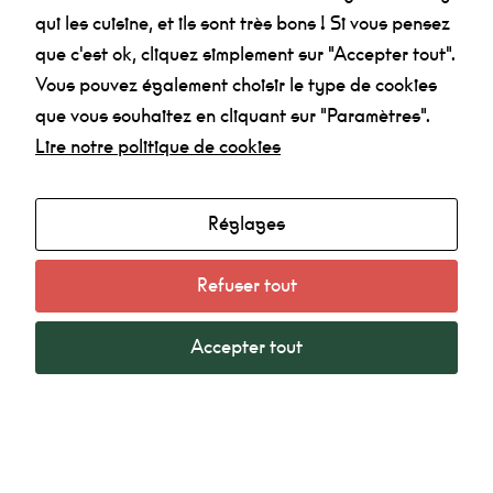
qui les cuisine, et ils sont très bons ! Si vous pensez
Marketing
que c'est ok, cliquez simplement sur "Accepter tout".
En
partageant
Vous pouvez également choisir le type de cookies
vos intérêts et
votre
Agenda
que vous souhaitez en cliquant sur "Paramètres".
comportement
Lire notre politique de cookies
Made in la Nef
lorsque vous
visitez notre
Radio
site, vous
augmentez
Mentions légales
Réglages
les chances
de voir du
Politique de confidentialité
contenu et
des offres
Refuser tout
personnalisés.
Accepter tout
La Nef Angoulême © 2022 - Tous droits réservés -
Création SubDelirium.com
facebook
linkedin
instagram