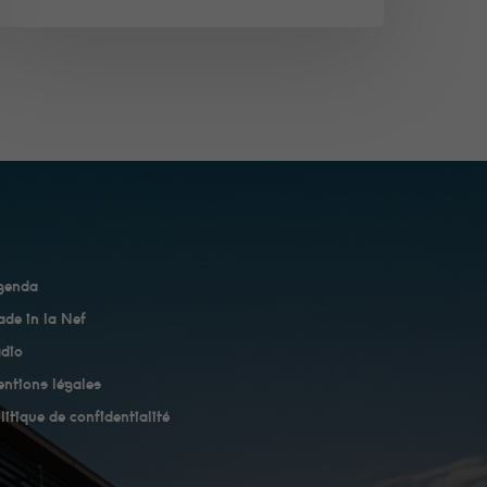
genda
de in la Nef
dio
ntions légales
litique de confidentialité