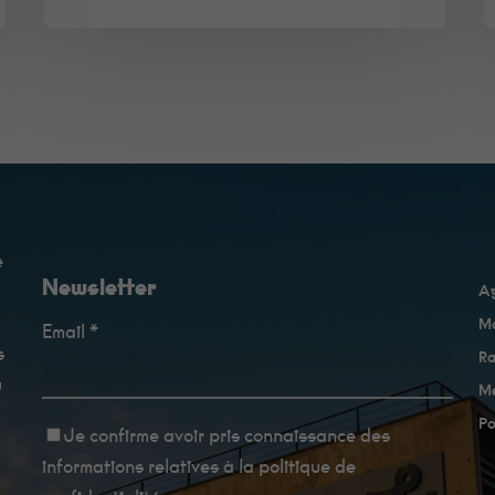
e
Newsletter
A
Ma
Email *
Minimum
s
Ra
Ces cookies ne
sont pas
u
Me
facultatifs. Ils
sont
Po
Je confirme avoir
pris connaissance des
nécessaires au
fonctionnement
informations relatives à la politique de
du site Web.