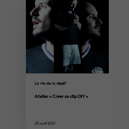
La vie de la répèt'
Atelier « Créer un clip DIY »
23 avril 2021