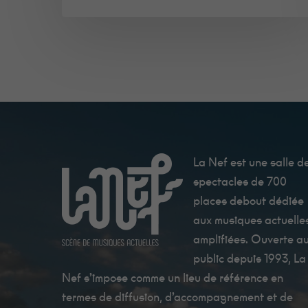
La Nef est une salle d
spectacles de 700
places debout dédiée
aux musiques actuelle
amplifiées. Ouverte a
public depuis 1993, La
Nef s’impose comme un lieu de référence en
termes de diffusion, d’accompagnement et de