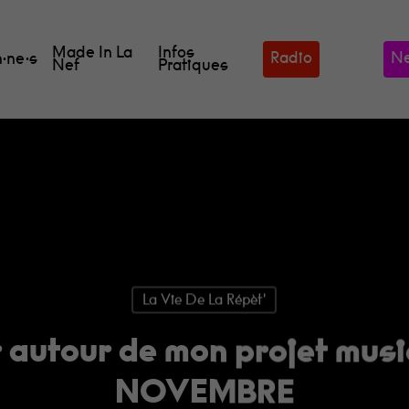
Made In La
Infos
Radio
Ne
·ne·s
Nef
Pratiques
La Vie De La Répèt'
autour de mon projet music
NOVEMBRE