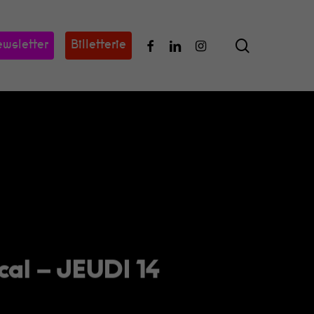
search
Facebook
Linkedin
Instagram
wsletter
Billetterie
al – JEUDI 14