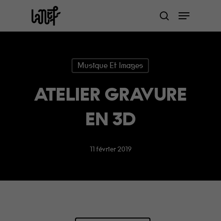
Skip
Menu
to
search
Close
main
Menu
content
Musique Et Images
ATELIER GRAVURE
EN 3D
11 février 2019