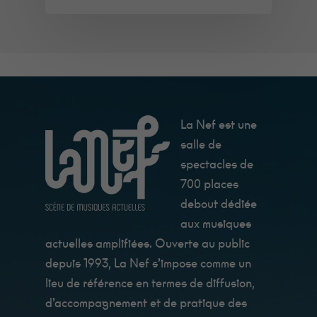
Minimum
La Nef est une
Ces cookies ne
sont pas
salle de
facultatifs. Ils
sont
spectacles de
nécessaires au
700 places
fonctionnement
du site Web.
debout dédiée
Au catering
c'est Fanny qui
aux musiques
les cuisine, et
actuelles amplifiées. Ouverte au public
ils sont très
bon !
depuis 1993, La Nef s’impose comme un
lieu de référence en termes de diffusion,
Statistiques
d’accompagnement et de pratique des
Afin que