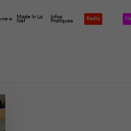
Made In La
Infos
Radio
Ne
·ne·s
Nef
Pratiques
our fermer