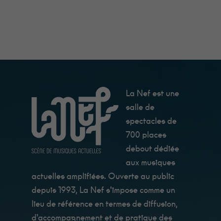
La Nef est une
salle de
spectacles de
700 places
Minimum
debout dédiée
Ces cookies ne
aux musiques
sont pas
facultatifs. Ils
actuelles amplifiées. Ouverte au public
sont
nécessaires au
depuis 1993, La Nef s’impose comme un
fonctionnement
lieu de référence en termes de diffusion,
du site Web.
Au catering
d’accompagnement et de pratique des