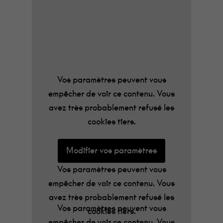
16€ – Sur Place 20€
Modifier vos paramètres
Vos paramètres peuvent vous
empêcher de voir ce contenu. Vous
avez très probablement refusé les
Vos paramètres peuvent vous
cookies tiers.
empêcher de voir ce contenu. Vous
avez très probablement refusé les
Modifier vos paramètres
cookies tiers.
Modifier vos paramètres
Vos paramètres peuvent vous
empêcher de voir ce contenu. Vous
avez très probablement refusé les
Vos paramètres peuvent vous
cookies tiers.
empêcher de voir ce contenu. Vous