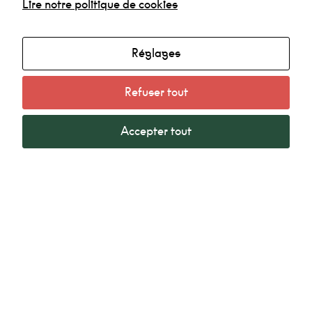
Lire notre politique de cookies
mieux lors de
votre visite. Si
vous refusez
ces cookies,
Réglages
certaines
fonctionnalités
Agenda
disparaîtront
du site.
Refuser tout
Made in la Nef
Radio
Accepter tout
Marketing
Mentions légales
En
Politique de confidentialité
partageant
vos intérêts et
votre
comportement
lorsque vous
visitez notre
site, vous
augmentez
La Nef Angoulême © 2022 - Tous droits réservés -
les chances
de voir du
Création SubDelirium.com
contenu et
des offres
facebook
linkedin
instagram
personnalisés.