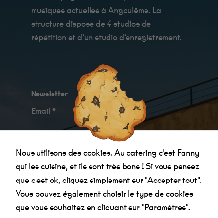
c'est Fanny qui
les cuisine, et
musiques actuelles à Angoulême. La
ils sont très
structure dispose de 4 studios de
bon !
répétition et d’un studio d’enregistrement.
Statistiques
Afin que
nous
puissions
améliorer la
Newsletter
fonctionnalité
et la
Email *
structure du
site Web, en
fonction de la
manière dont
le site Web
Nous utilisons des cookies. Au catering c'est Fanny
Je confirme avoir
pris connaissance des
est utilisé.
qui les cuisine, et ils sont très bons ! Si vous pensez
informations relatives à la politique de
que c'est ok, cliquez simplement sur "Accepter tout".
confidentialité
.
Expérience
Vous pouvez également choisir le type de cookies
Afin que notre
site Web
que vous souhaitez en cliquant sur "Paramètres".
fonctionne au