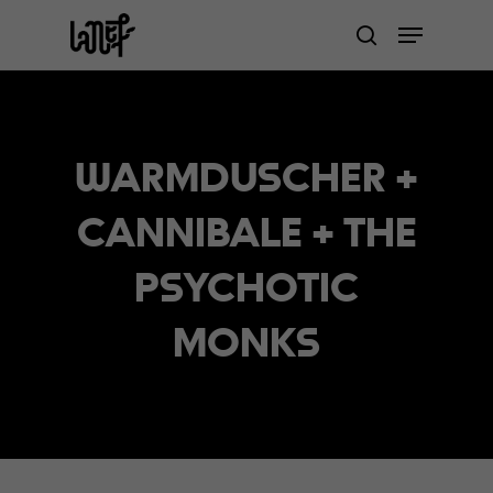
Skip
Menu
to
search
Close
main
Menu
content
WARMDUSCHER +
CANNIBALE + THE
PSYCHOTIC
MONKS