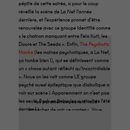
pépite de cette soirée, a pour le coup
réveillé la scène de La Nef l’année
dernière, et l’expérience promet d’être
renouvelée avec ce groupe identifié comme
« le chainon manquant entre Fela Kuti, les
Doors et The Seeds ». Enfin,
The Psychotic
Monks
(les moines psychotiques, à La Nef,
ça tombe bien !), qui se définissent comme
un « chaos autant réfléchi qu’incontrôlable
». Nous on les voit comme LE groupe
psyché aussi épileptique que diabolique à
voir sur scène ! Apparemment on n’est pas
les seuls, Rock en Seine les a réinvités l’été
Vos paramètres peuvent vous
dernier !
empêcher de voir ce contenu. Vous
avez très probablement refusé les
Tarifs : Abonné 12€ – Réduit 14€ – Prévente
cookies tiers.