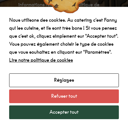
informations relatives à la politique de
confidentialité
.
Nous utilisons des cookies. Au catering c'est Fanny
qui les cuisine, et ils sont très bons ! Si vous pensez
que c'est ok, cliquez simplement sur "Accepter tout".
Vous pouvez également choisir le type de cookies
Minimum
que vous souhaitez en cliquant sur "Paramètres".
Ces cookies ne
sont pas
Lire notre politique de cookies
Agenda
facultatifs. Ils
sont
Made in la Nef
nécessaires au
fonctionnement
Réglages
Radio
du site Web.
Mentions légales
Au catering
c'est Fanny qui
Refuser tout
Politique de confidentialité
les cuisine, et
ils sont très
bon !
Accepter tout
Statistiques