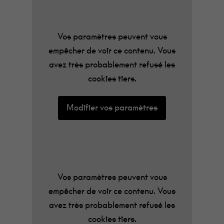
membre fondateur, Michael « Olga » Algar,
est reconnu comme un des meilleurs
guitaristes punks. Le spectacle se passe
Vos paramètres peuvent vous
aussi sur scène tant chaque live est une
empêcher de voir ce contenu. Vous
performance survoltée, avec des
avez très probablement refusé les
personnages haut en couleurs qui
cookies tiers.
bondissent et se déchaînent pour notre
plus grand bonheur. Préparez-vous à
Modifier vos paramètres
transpirer et à vous marrer, on est dans du
punk rock qui ne se prend pas au sérieux,
mais qui va sérieusement vous défouler !
Vos paramètres peuvent vous
empêcher de voir ce contenu. Vous
avez très probablement refusé les
cookies tiers.