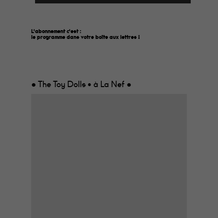
L'abonnement c'est :
le programme dans votre boîte aux lettres
!
● The Toy Dolls • à La Nef ●
Ouverture des portes à 20h30
Groupe culte des années 80,
The Toy Dolls
a aujourd’hui 40 ans de carrière derrière
eux, et pourtant, leur punk rock salement
régressif reste toujours aussi jouissif ! On
s’amuse on rigole mais pas que,
musicalement on a des solos de guitare
bien sentis. Rien de bien surprenant : le