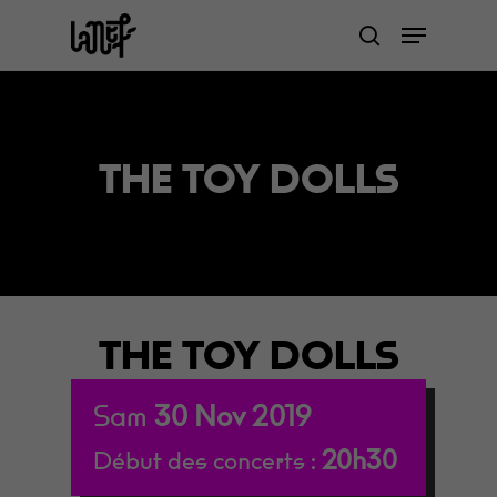
Skip
Menu
to
search
Close
main
Menu
content
THE TOY DOLLS
THE TOY DOLLS
Sam
30
Nov
2019
20h30
Début des concerts :