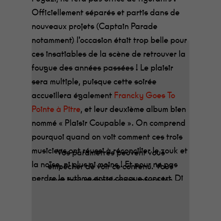
Officiellement séparés et partis dans de
nouveaux projets (Captain Parade
notamment) l’occasion était trop belle pour
ces insatiables de la scène de retrouver la
fougue des années passées ! Le plaisir
sera multiple, puisque cette soirée
accueillera également
Francky Goes To
Pointe à Pitre
, et leur deuxième album bien
nommé « Plaisir Coupable ». On comprend
pourquoi quand on voit comment ces trois
musiciens ont réussi à réconcilier le zouk et
Vos paramètres peuvent vous
la noïse, ni plus ni moins ! Et pour ne pas
empêcher de voir ce contenu. Vous
perdre le rythme entre chaque concert, Dj
avez très probablement refusé les
Francis Feelgood sera là pour vous injecter
cookies tiers.
une dernière dose de bonheur !