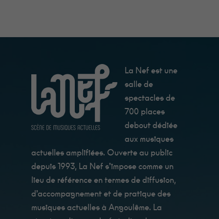
La Nef est une
salle de
spectacles de
700 places
debout dédiée
aux musiques
Minimum
Ces cookies ne
actuelles amplifiées. Ouverte au public
sont pas
depuis 1993, La Nef s’impose comme un
facultatifs. Ils
sont
lieu de référence en termes de diffusion,
nécessaires au
fonctionnement
d’accompagnement et de pratique des
du site Web.
musiques actuelles à Angoulême. La
Au catering
c'est Fanny qui