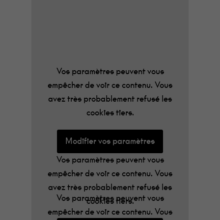
Modifier vos paramètres
Vos paramètres peuvent vous
empêcher de voir ce contenu. Vous
avez très probablement refusé les
cookies tiers.
Vos paramètres peuvent vous
empêcher de voir ce contenu. Vous
Modifier vos paramètres
avez très probablement refusé les
cookies tiers.
Modifier vos paramètres
Vos paramètres peuvent vous
empêcher de voir ce contenu. Vous
avez très probablement refusé les
Vos paramètres peuvent vous
cookies tiers.
empêcher de voir ce contenu. Vous