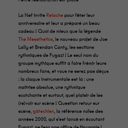
La Nef invite
Relache
pour fêter leur
anniversaire et leur a préparé un beau
cadeau ! Quoi de mieux que la légende
The Messthetics
, le nouveau projet de Joe
Lally et Brendan Canty, les sections
rythmiques de Fugazi ! Le seul nom du
groupe mythique suffit à faire frémir leurs
nombreux fans, et vous ne serez pas déçus
: la claque instrumentale est là : une
maitrise absolue, une rythmique
scotchante et surtout, quel plaisir de les
(re)voir sur scène ! Question retour sur
scène,
gâtechien
, la référence noïse des
années 2000, qui s’est lancé en écoutant
Fugazi, ne fera pas office de figurants !