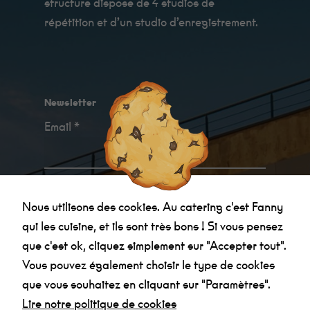
structure dispose de 4 studios de
les cuisine, et
ils sont très
répétition et d’un studio d’enregistrement.
bon !
Statistiques
Afin que
nous
Newsletter
puissions
améliorer la
Email *
fonctionnalité
et la
structure du
site Web, en
fonction de la
Je confirme avoir
pris connaissance des
manière dont
Nous utilisons des cookies. Au catering c'est Fanny
le site Web
informations relatives à la politique de
est utilisé.
qui les cuisine, et ils sont très bons ! Si vous pensez
confidentialité
.
que c'est ok, cliquez simplement sur "Accepter tout".
Expérience
Vous pouvez également choisir le type de cookies
Afin que notre
que vous souhaitez en cliquant sur "Paramètres".
site Web
fonctionne au
Lire notre politique de cookies