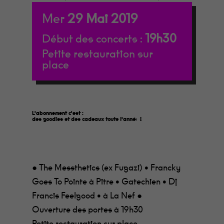
Mer
29
Mai
2019
19h30
Début des concerts :
Petite restauration sur
place
L'abonnement c'est :
des goodies et des cadeaux toute l'année
!
● The Messthetics (ex Fugazi) • Francky
Goes To Pointe à Pitre • Gatechien • Dj
Francis Feelgood • à La Nef ●
Ouverture des portes à 19h30
Petite restauration sur place