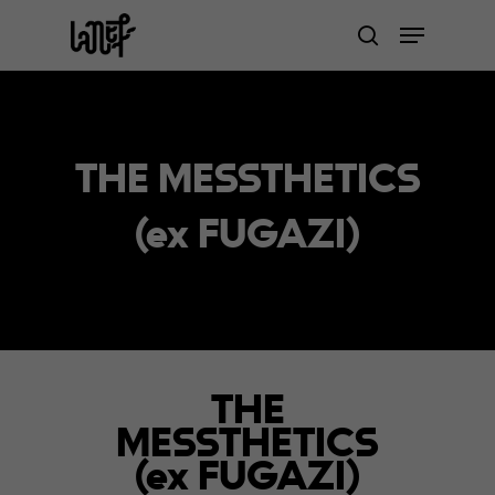
Skip
Menu
to
search
Close
main
Menu
content
THE MESSTHETICS
(ex FUGAZI)
THE
MESSTHETICS
(ex FUGAZI)