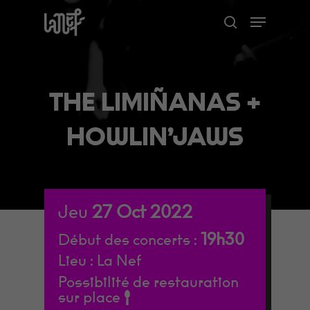
Skip
Menu
to
search
Close
main
Menu
content
THE LIMIÑANAS +
HOWLIN’JAWS
Jeu
27
Oct
2022
19h30
Début des concerts :
Lieu :
La Nef
Possibilité de restauration
sur place