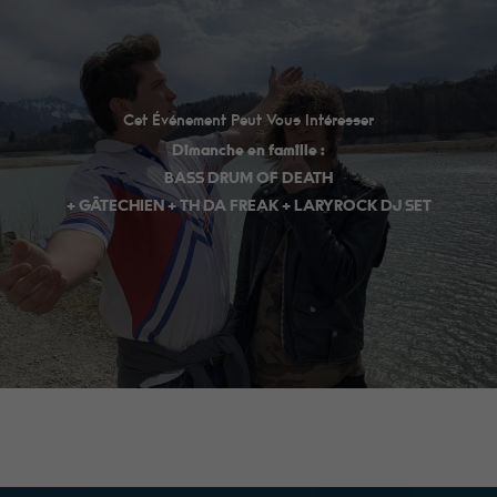
Cet Événement Peut Vous Intéresser
Dimanche en famille :
BASS DRUM OF DEATH
+ GÂTECHIEN + TH DA FREAK + LARYROCK DJ SET
Minimum
Ces cookies ne
sont pas
facultatifs. Ils
sont
nécessaires au
fonctionnement
du site Web.
Au catering