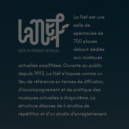
c'est Fanny qui
les cuisine, et
ils sont très
bon !
La Nef est une
salle de
spectacles de
Statistiques
Afin que
700 places
nous
puissions
debout dédiée
améliorer la
aux musiques
fonctionnalité
et la
actuelles amplifiées. Ouverte au public
structure du
depuis 1993, La Nef s’impose comme un
site Web, en
fonction de la
lieu de référence en termes de diffusion,
manière dont
le site Web
d’accompagnement et de pratique des
est utilisé.
musiques actuelles à Angoulême. La
structure dispose de 4 studios de
Expérience
répétition et d’un studio d’enregistrement.
Afin que notre
site Web
fonctionne au