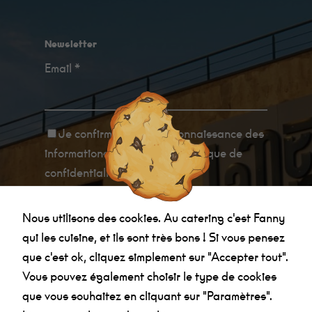
mieux lors de
votre visite. Si
vous refusez
ces cookies,
Newsletter
certaines
fonctionnalités
Email *
disparaîtront
du site.
Je confirme avoir
pris connaissance des
Marketing
En
informations relatives à la politique de
partageant
vos intérêts et
confidentialité
.
votre
comportement
lorsque vous
Nous utilisons des cookies. Au catering c'est Fanny
visitez notre
site, vous
qui les cuisine, et ils sont très bons ! Si vous pensez
augmentez
les chances
que c'est ok, cliquez simplement sur "Accepter tout".
de voir du
Vous pouvez également choisir le type de cookies
contenu et
des offres
Agenda
que vous souhaitez en cliquant sur "Paramètres".
personnalisés.