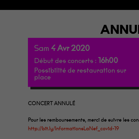
Appuie sur Entrée pour rechercher ou sur ESC p
ANNUL
Sam
4
Avr
2020
16h00
Début des concerts :
Possibilité de restauration sur
place
CONCERT ANNULÉ
Pour les remboursements, merci de suivre les cons
http://bit.ly/InformationsLaNef_covid-19