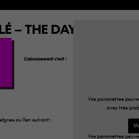
our fermer
É – THE DAY OF HARD
L'abonnement c'est :
le programme dans votre boîte aux
Vos paramètres peuven
avez très prob
ignes au lien suivant :
Mo
Vos paramètres peuven