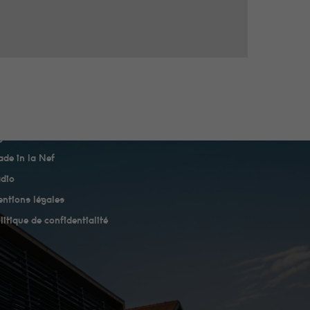
genda
de in la Nef
dio
ntions légales
litique de confidentialité