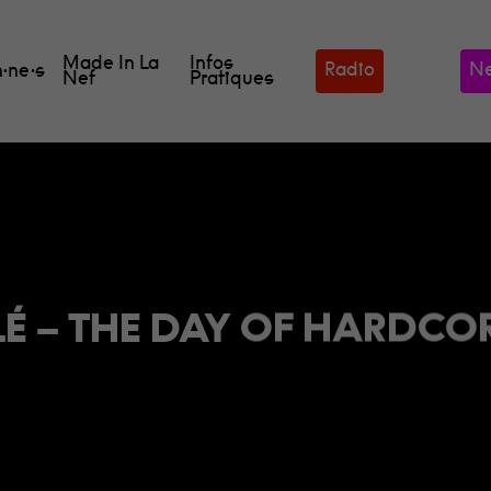
Made In La
Infos
Radio
Ne
·ne·s
Nef
Pratiques
É – THE DAY OF HARDCOR