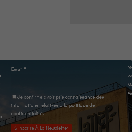
e
Newsletter
A
Ma
Email *
s
Ra
u
Me
Po
Je confirme avoir
pris connaissance des
informations relatives à la politique de
confidentialité
.
La