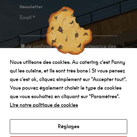
Newsletter
Email *
Je confirme avoir
pris connaissance des
informations relatives à la politique de
Nous utilisons des cookies. Au catering c'est Fanny
confidentialité
.
qui les cuisine, et ils sont très bons ! Si vous pensez
que c'est ok, cliquez simplement sur "Accepter tout".
Vous pouvez également choisir le type de cookies
que vous souhaitez en cliquant sur "Paramètres".
Lire notre politique de cookies
Agenda
Réglages
Made in la Nef
Radio