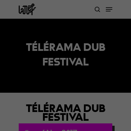
Skip
Menu
to
search
Close
main
Menu
content
TÉLÉRAMA DUB
FESTIVAL
TÉLÉRAMA DUB
FESTIVAL