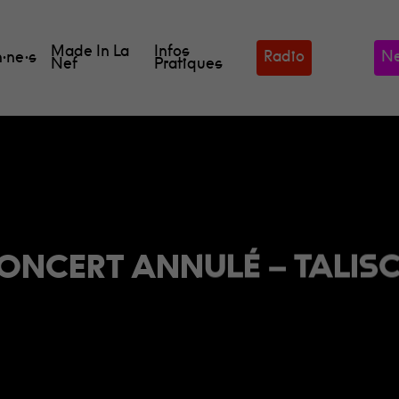
Made In La
Infos
Radio
Ne
·ne·s
Nef
Pratiques
ONCERT ANNULÉ – TALIS
our fermer