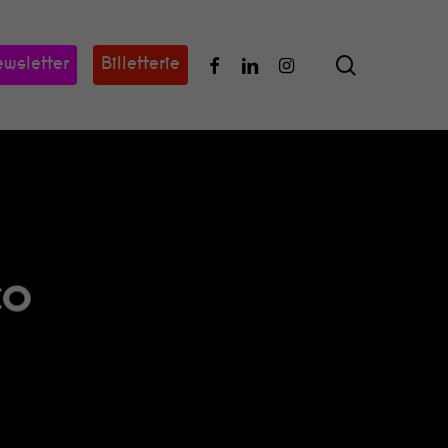
search
Facebook
Linkedin
Instagram
wsletter
Billetterie
CO