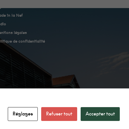
genda
de in la Nef
dio
ntions légales
litique de confidentialité
Réglages
Refuser tout
Accepter tout
facebook
linkedin
instagram