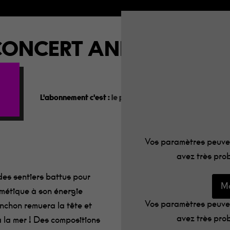
ONCERT ANNULÉ – TAL
L'abonnement c'est :
le programme dans votre boîte aux
Vos paramètres peuven
avez très prob
 des sentiers battus pour
Mo
rmétique à son énergie
Vos paramètres peuven
onchon remuera la tête et
avez très prob
à la mer ! Des compositions