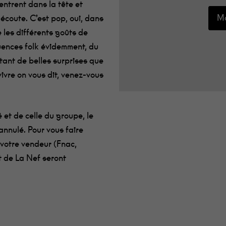
entrent dans la tête et
Mo
 écoute. C’est pop, oui, dans
 les différents goûts de
luences folk évidemment, du
utant de belles surprises que
vivre on vous dit, venez-vous
et de celle du groupe, le
annulé. Pour vous faire
votre vendeur (Fnac,
t de La Nef seront
e