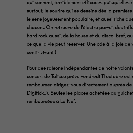
qui sonnent, terriblement efficaces puisqu’elles r
surtout, le sourire qui se dessine dès la première
le sens joyeusement populaire, et aussi riche que
chacun… On retrouve de l’électro par-ci, des inf
hard rock aussi, de la house et du disco, bref, a
ce que la vie peut réserver. Une ode à la joie de 
sentir vivant !
Pour des raisons indépendantes de notre volonté 
concert de Talisco prévu vendredi 11 octobre est 
rembourser, dirigez-vous directement auprès de 
Digitick..). Seules les places achetées au guiche
remboursées à La Nef.
La Nef est une salle d