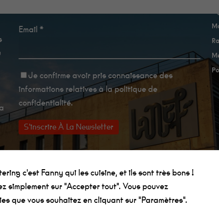
Newsletter
A
Ma
Email *
s
Ra
u
Me
Po
Je confirme avoir
pris connaissance des
informations relatives à la politique de
confidentialité
.
La
ring c'est Fanny qui les cuisine, et ils sont très bons !
uez simplement sur "Accepter tout". Vous pouvez
ies que vous souhaitez en cliquant sur "Paramètres".
on