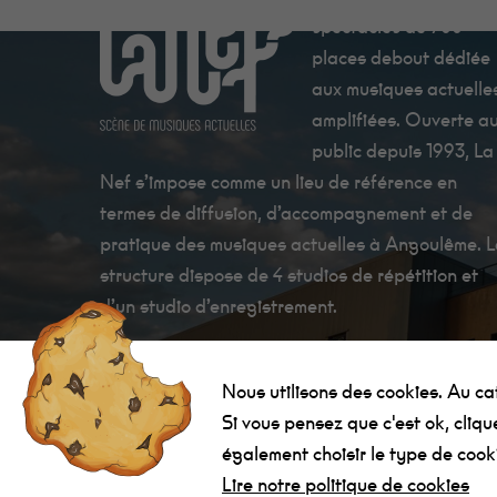
spectacles de 700
places debout dédiée
aux musiques actuelle
amplifiées. Ouverte a
public depuis 1993, La
Nef s’impose comme un lieu de référence en
termes de diffusion, d’accompagnement et de
pratique des musiques actuelles à Angoulême. 
structure dispose de 4 studios de répétition et
d’un studio d’enregistrement.
Nous utilisons des cookies. Au cate
Si vous pensez que c'est ok, cliq
également choisir le type de cook
La Nef Angoulême © 2022 - Tous droits réservés -
Créati
Lire notre politique de cookies