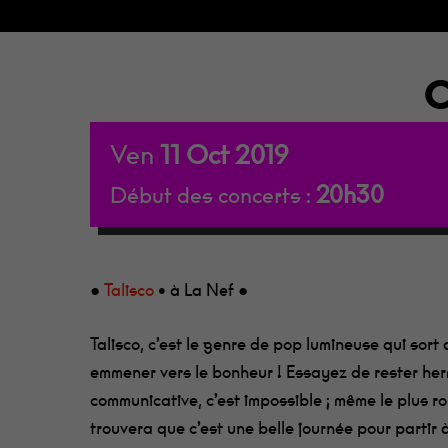
C
Ven
11
Oct
2019
20h30
Début des concerts :
●
Talisco
• à La Nef ●
Talisco, c’est le genre de pop lumineuse qui sort
emmener vers le bonheur ! Essayez de rester he
communicative, c’est impossible ; même le plus r
trouvera que c’est une belle journée pour partir 