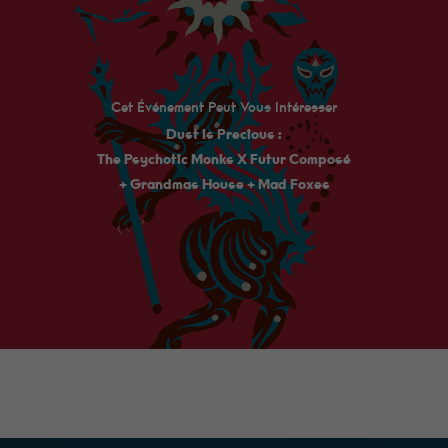
manière dont
le site Web
est utilisé.
Expérience
Cet Événement Peut Vous Intéresser
Afin que notre
Dust Is Precious :
site Web
fonctionne au
The Psychotic Monks X Futur Composé
mieux lors de
+ Grandmas House + Mad Foxes
votre visite. Si
vous refusez
ces cookies,
certaines
fonctionnalités
disparaîtront
du site.
Marketing
En
partageant
vos intérêts et
votre
comportement