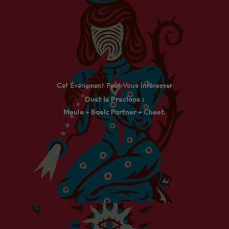
Minimum
Ces cookies ne
sont pas
facultatifs. Ils
sont
nécessaires au
fonctionnement
du site Web.
Au catering
Cet Événement Peut Vous Intéresser
c'est Fanny qui
les cuisine, et
Dust Is Precious :
ils sont très
bon !
Meule + Basic Partner + Chest.
Statistiques
Afin que
nous
puissions
améliorer la
fonctionnalité
et la
structure du
site Web, en
fonction de la