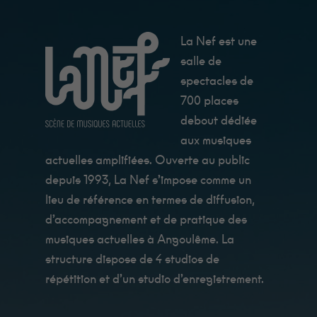
lorsque vous
visitez notre
site, vous
La Nef est une
augmentez
les chances
salle de
de voir du
spectacles de
contenu et
des offres
700 places
personnalisés.
debout dédiée
aux musiques
actuelles amplifiées. Ouverte au public
depuis 1993, La Nef s’impose comme un
lieu de référence en termes de diffusion,
d’accompagnement et de pratique des
musiques actuelles à Angoulême. La
structure dispose de 4 studios de
répétition et d’un studio d’enregistrement.