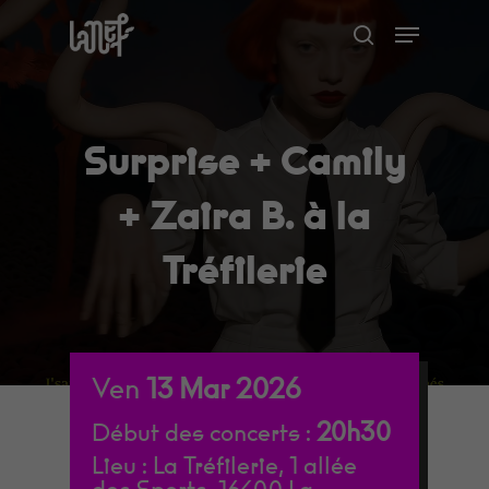
Skip
Menu
to
search
Close
main
Menu
content
Surprise + Camily
+ Zaira B. à la
Tréfilerie
Ven
13
Mar
2026
20h30
Début des concerts :
Lieu :
La Tréfilerie, 1 allée