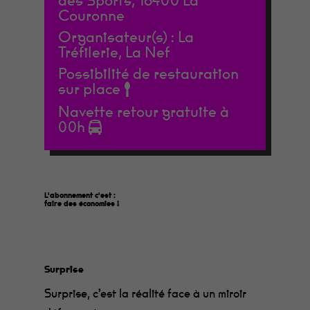
des Sports, 16400 La
Couronne
Organisateur(s) :
La
Tréfilerie, La Nef
Possibilité de restauration
sur place
Navette retour gratuite à
00h
L'abonnement c'est :
faire des économies
le programme dans votre boîte aux lettres
!
Surprise
Surprise, c’est la réalité face à un miroir