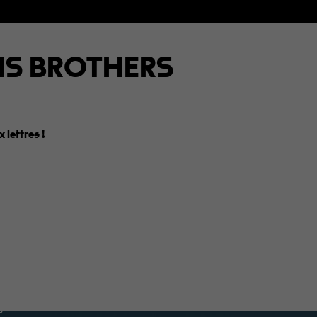
S BROTHERS
 lettres
!
genda