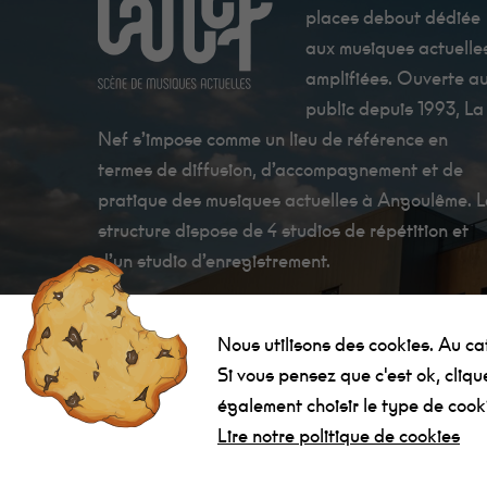
places debout dédiée
aux musiques actuelle
amplifiées. Ouverte a
public depuis 1993, La
Nef s’impose comme un lieu de référence en
termes de diffusion, d’accompagnement et de
pratique des musiques actuelles à Angoulême. 
structure dispose de 4 studios de répétition et
d’un studio d’enregistrement.
Nous utilisons des cookies. Au cate
Si vous pensez que c'est ok, cliq
également choisir le type de cook
La Nef Angoulême © 2022 - Tous droits réservés -
Créati
Lire notre politique de cookies
SubDelirium.com