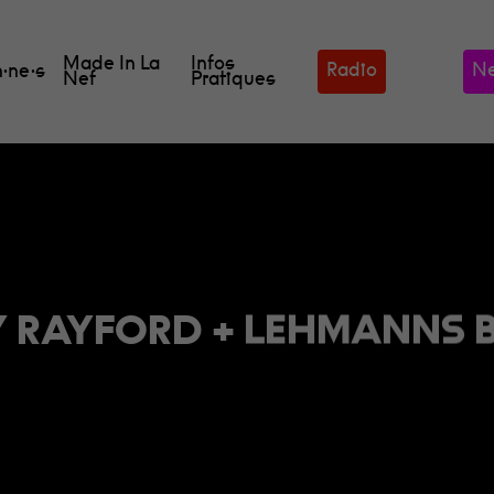
Made In La
Infos
Radio
Ne
·ne·s
Nef
Pratiques
 RAYFORD + LEHMANNS 
our fermer