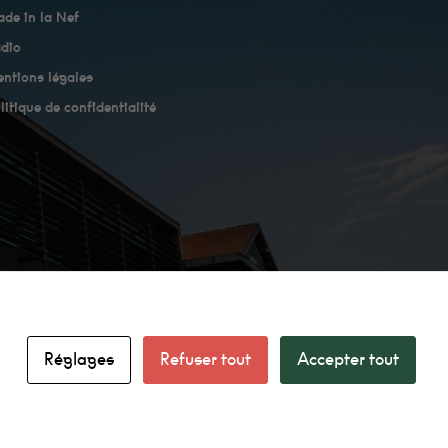
de in la Nef
dio
ntions légales
litique de confidentialité
Réglages
Refuser tout
Accepter tout
facebook
linkedin
instagram