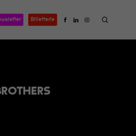
search
Facebook
Linkedin
Instagram
wsletter
Billetterie
BROTHERS