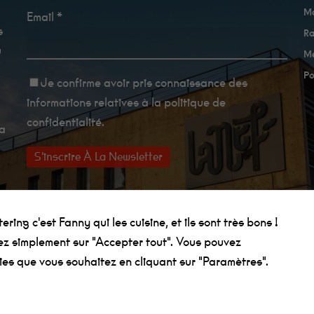
Ma
Email *
s
Ra
u
Me
Po
Je confirme avoir
pris connaissance des
informations relatives à la politique de
confidentialité
.
La
ring c'est Fanny qui les cuisine, et ils sont très bons !
uez simplement sur "Accepter tout". Vous pouvez
ies que vous souhaitez en cliquant sur "Paramètres".
on