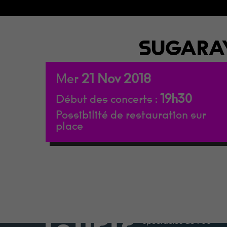
SUGARAY
Mer
21
Nov
2018
19h30
Début des concerts :
Possibilité de restauration sur
place
La Nef est une salle d
spectacles de 700