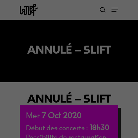
Skip
Menu
to
search
Close
main
Menu
content
ANNULÉ – SLIFT
ANNULÉ – SLIFT
Mer
7
Oct
2020
18h30
Début des concerts :
Possibilité de restauration