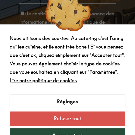
sont pas
facultatifs. Ils
Je confirme avoir
pris connaissance des
sont
nécessaires au
informations relatives à la politique de
fonctionnement
du site Web.
confidentialité
.
Au catering
Nous utilisons des cookies. Au catering c'est Fanny
c'est Fanny qui
les cuisine, et
qui les cuisine, et ils sont très bons ! Si vous pensez
ils sont très
que c'est ok, cliquez simplement sur "Accepter tout".
bon !
Vous pouvez également choisir le type de cookies
que vous souhaitez en cliquant sur "Paramètres".
Statistiques
Lire notre politique de cookies
Afin que
Agenda
nous
puissions
Made in la Nef
améliorer la
fonctionnalité
Réglages
Radio
et la
Mentions légales
structure du
site Web, en
Refuser tout
Politique de confidentialité
fonction de la
manière dont
le site Web