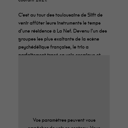
C’est au tour des toulousains de Slift de
venir affûter leurs instruments le temps
d’une résidence à La Nef. Devenu l’un des
groupes les plus exaltants de la scène
psychédélique française, le trio a
parfaitement tracé sa voie cosmique et
dépassé les frontières hexagonales avec
son space rock aux rythmiques explosives
qui n’a rien à envier à Ty Segall et Oh
Sees. Un live envoûtant dans une chapelle
pendant les Trans Musicales de Rennes
pour la célèbre radio KEXP, des tournées
interminables à travers toute l’Europe, un
dernier album sorti sur le label Vicious
Vos paramètres peuvent vous
Records et le groupe arrive déjà à monter