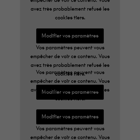
empêcher de voir ce contenu. Vous
d’un autre niveau se plaçant comme le fer
avez très probablement refusé les
de lance d’une scène indé française
cookies tiers.
florissante.
Modifier vos paramètres
Vos paramètres peuvent vous
empêcher de voir ce contenu. Vous
avez très probablement refusé les
Vos paramètres peuvent vous
cookies tiers.
empêcher de voir ce contenu. Vous
avez très probablement refusé les
Modifier vos paramètres
cookies tiers.
Modifier vos paramètres
Vos paramètres peuvent vous
empêcher de voir ce contenu. Vous