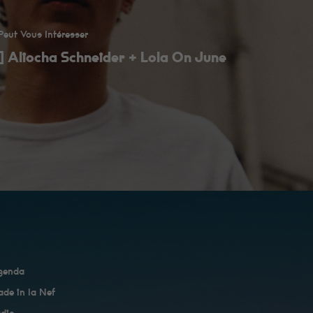
eut Vous Intéresser
 Aliocha Schneider + Lola On June
genda
de in la Nef