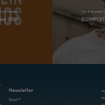
us Intéresser
Cet Événement P
dios 2025
[COMPLET]
e
Newsletter
A
Ma
Email *
s