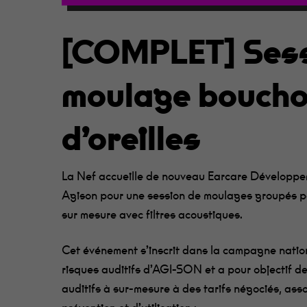
[COMPLET] Ses
Appuie sur Entrée pour rechercher ou sur ESC p
moulage bouch
d’oreilles
La Nef accueille de nouveau Earcare Développe
Agison pour une session de moulages groupés po
sur mesure avec filtres acoustiques.
Cet événement s’inscrit dans la campagne natio
risques auditifs d’AGI-SON et a pour objectif d
auditifs à sur-mesure à des tarifs négociés, ass