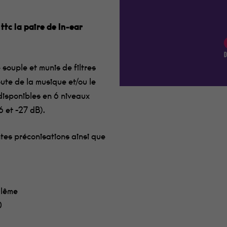
 ttc la paire de In-ear
 souple et munis de filtres
ute de la musique et/ou le
disponibles en 6 niveaux
6 et -27 dB).
tes préconisations ainsi que
ulême
0