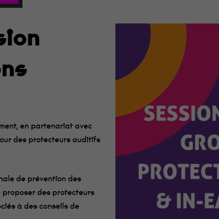
sion
our fermer
ons
ment, en partenariat avec
ur des protecteurs auditifs
nale de prévention des
e proposer des protecteurs
ociés à des conseils de