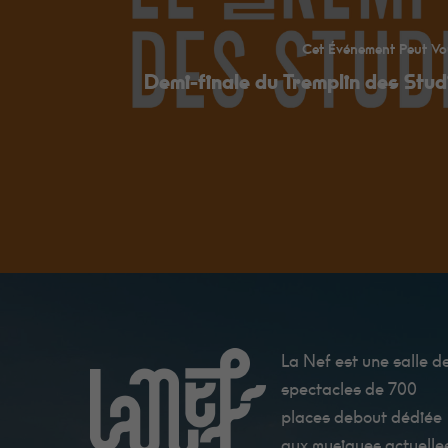
Cet Événement Peut Vo
Demi-finale du Tremplin des Stu
La Nef est une salle d
spectacles de 700
places debout dédiée
aux musiques actuelle