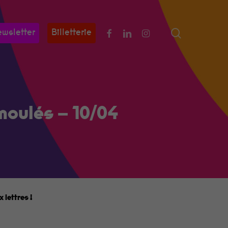
search
Facebook
Linkedin
Instagram
wsletter
Billetterie
moulés – 10/04
 lettres
!