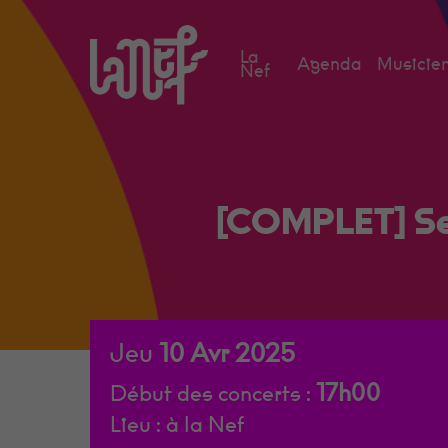
Skip
to
La
Agenda
Musicien
main
Nef
content
[COMPLET] Ses
Jeu
10
Avr
2025
17h00
Début des concerts :
Lieu :
à la Nef