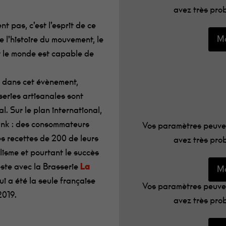
avez très prob
t pas, c’est l’esprit de ce
Mo
 l’histoire du mouvement, le
ut le monde est capable de
e dans cet évènement,
eries artisanales sont
al. Sur le plan international,
punk : des consommateurs
Vos paramètres peuven
es recettes de 200 de leurs
avez très prob
lisme et pourtant le succès
ste avec la Brasserie
La
Mo
i a été la seule française
Vos paramètres peuven
2019.
avez très prob