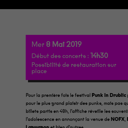
Mer
8
Mai
2019
14h30
Début des concerts :
Possibilité de restauration sur
place
Appuie sur Entrée pour rechercher ou sur ESC p
Pour la première fois le festival
Punk In Drublic
pour le plus grand plaisir des punks, mais pas q
billets partis en 48h, l’affiche réveille les souven
l’adolescence en annonçant la venue de
NOFX
,
Lagwagon
et bien d’autres…