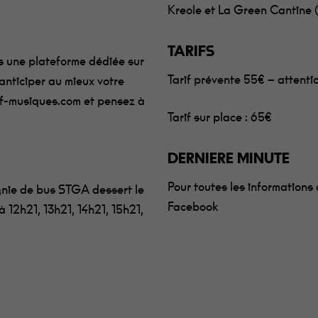
Kreole et La Green Cantine (
TARIFS
ns une plateforme dédiée sur
Tarif prévente 55€ – attenti
d’anticiper au mieux votre
f-musiques.com
et pensez à
Tarif sur place : 65€
DERNIERE MINUTE
Pour toutes les informations
gnie de bus STGA dessert le
Minimum
Facebook
à 12h21, 13h21, 14h21, 15h21,
Ces cookies ne
sont pas
facultatifs. Ils
sont
nécessaires au
fonctionnement
du site Web.
Au catering
c'est Fanny qui