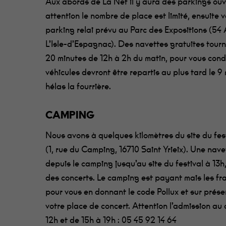
Aux abords de La Nef il y aura des parkings ouv
attention le nombre de place est limité, ensuite v
parking relai prévu au Parc des Expositions (5
L’Isle-d’Espagnac). Des navettes gratuites tourn
20 minutes de 12h à 2h du matin, pour vous condu
véhicules devront être repartis au plus tard le 9
hélas la fourrière.
CAMPING
Nous avons à quelques kilomètres du site du fest
(1, rue du Camping, 16710 Saint Yrieix). Une nave
depuis le camping jusqu’au site du festival à 13h, 
des concerts. Le camping est payant mais les fra
pour vous en donnant le code Pollux et sur présen
votre place de concert. Attention l’admission au
12h et de 15h à 19h : 05 45 92 14 64