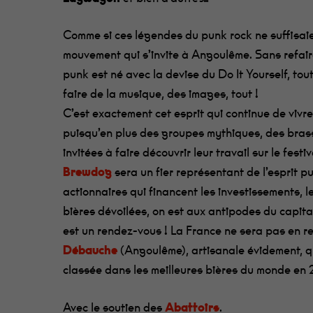
Comme si ces légendes du punk rock ne suffisaien
mouvement qui s’invite à Angoulême. Sans refaire
punk est né avec la devise du Do It Yourself, to
faire de la musique, des images, tout !
C’est exactement cet esprit qui continue de vivr
puisqu’en plus des groupes mythiques, des brass
invitées à faire découvrir leur travail sur le festiv
Brewdog
sera un fier représentant de l’esprit 
actionnaires qui financent les investissements, l
bières dévoilées, on est aux antipodes du capita
est un rendez-vous ! La France ne sera pas en re
Débauche
(Angoulême), artisanale évidement, qu
classée dans les meilleures bières du monde en 
Avec le soutien des
Abattoirs
.