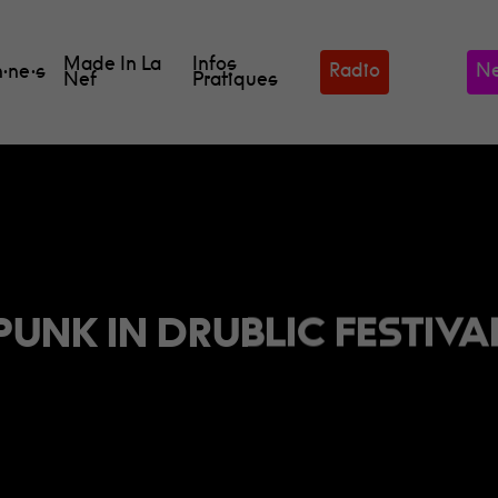
Made In La
Infos
Radio
Ne
·ne·s
Nef
Pratiques
PUNK IN DRUBLIC FESTIVA