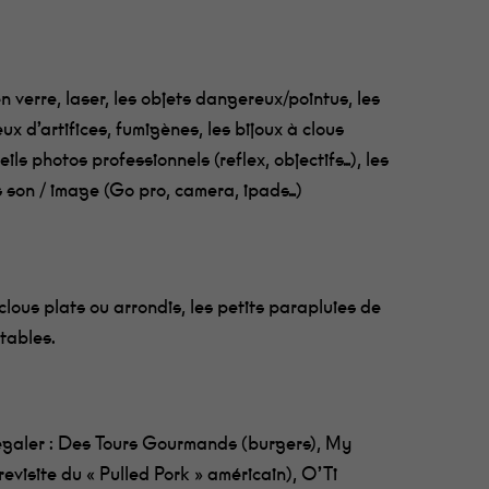
n verre, laser, les objets dangereux/pointus, les
ux d’artifices, fumigènes, les bijoux à clous
ils photos professionnels (reflex, objectifs…), les
s son / image (Go pro, camera, ipads…)
clous plats ou arrondis, les petits parapluies de
tables.
égaler : Des Tours Gourmands (burgers), My
evisite du « Pulled Pork » américain), O’Ti