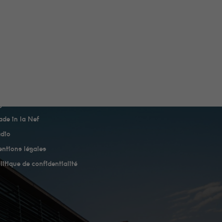
genda
de in la Nef
dio
ntions légales
litique de confidentialité