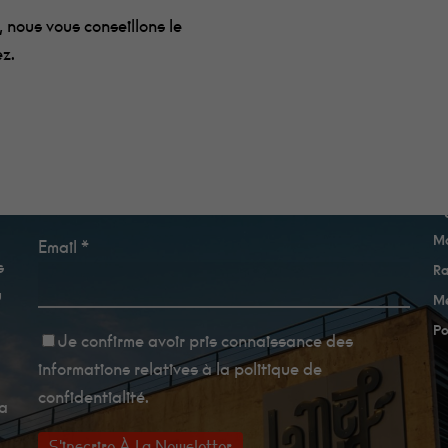
les cuisine, et
ils sont très
 nous vous conseillons le
bon !
ez.
Statistiques
Afin que
nous
puissions
améliorer la
e
fonctionnalité
Newsletter
et la
A
structure du
Ma
site Web, en
Email *
fonction de la
s
Ra
manière dont
u
le site Web
Me
est utilisé.
Po
Je confirme avoir
pris connaissance des
informations relatives à la politique de
Expérience
Afin que notre
confidentialité
.
La
site Web
fonctionne au
mieux lors de