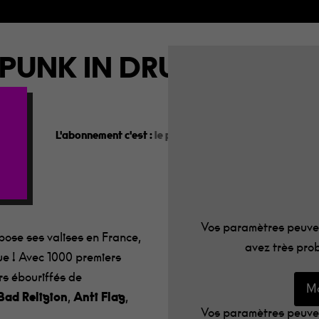
PUNK IN DRUBLIC FEST
L'abonnement c'est :
le programme dans votre boîte aux
our fermer
Vos paramètres peuven
pose ses valises en France,
avez très prob
ue ! Avec 1000 premiers
irs ébouriffés de
Mo
Bad Religion
,
Anti Flag
,
Vos paramètres peuven