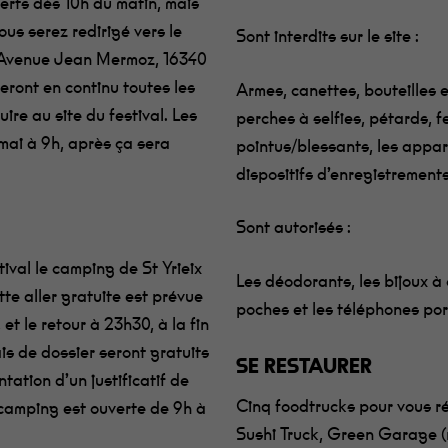
erts dès 10h du matin, mais
ous serez redirigé vers le
Sont interdits sur le site :
4 Avenue Jean Mermoz, 16340
eront en continu toutes les
Armes, canettes, bouteilles e
ire au site du festival. Les
perches à selfies, pétards, fe
 mai à 9h, après ça sera
pointus/blessants, les appare
dispositifs d’enregistrement
Sont autorisés :
ival le camping de St Yrieix
Les déodorants, les bijoux à 
tte aller gratuite est prévue
poches et les téléphones por
et le retour à 23h30, à la fin
is de dossier seront gratuits
SE RESTAURER
tation d’un justificatif de
Cinq foodtrucks pour vous r
 camping est ouverte de 9h à
Sushi Truck, Green Garage (r