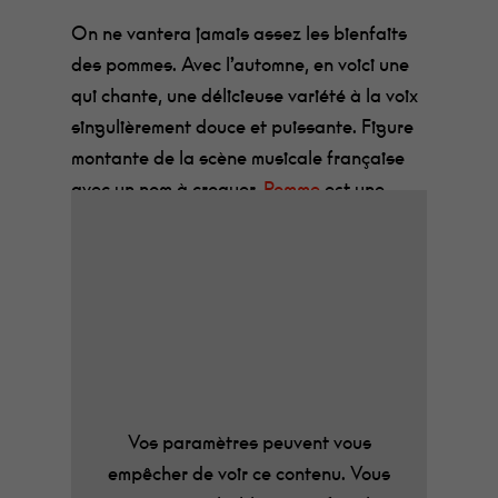
On ne vantera jamais assez les bienfaits
des pommes. Avec l’automne, en voici une
qui chante, une délicieuse variété à la voix
singulièrement douce et puissante. Figure
montante de la scène musicale française
avec un nom à croquer,
Pomme
est une
autrice-compositrice-interprète de 23 ans
qui ne pourra que vous faire craquer.
Victoire de l’album révélation aux
précédentes Victoires de la Musique, son
second opus se fond parfaitement dans la
mélancolie de l’automne. La jeune femme
apaise ses tourments en chantant et de la
simplicité d’une guitare ou d’une
Vos paramètres peuvent vous
autoharpe jaillit la beauté de ses mots, une
empêcher de voir ce contenu. Vous