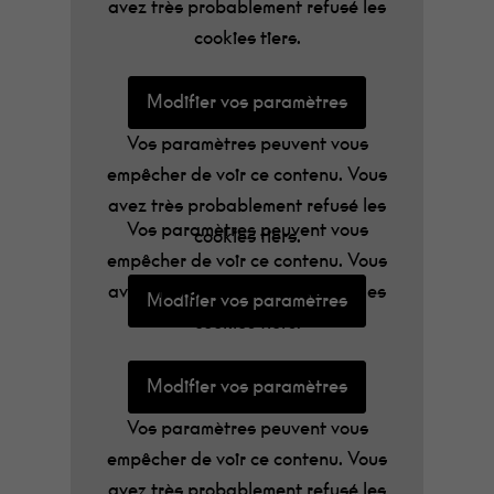
musique qui fait du bien au cœur, pleine de
avez très probablement refusé les
sentiments, de nature, de doutes et de
cookies tiers.
failles.
Modifier vos paramètres
Vos paramètres peuvent vous
empêcher de voir ce contenu. Vous
avez très probablement refusé les
Vos paramètres peuvent vous
cookies tiers.
empêcher de voir ce contenu. Vous
avez très probablement refusé les
Modifier vos paramètres
cookies tiers.
Modifier vos paramètres
Vos paramètres peuvent vous
empêcher de voir ce contenu. Vous
avez très probablement refusé les