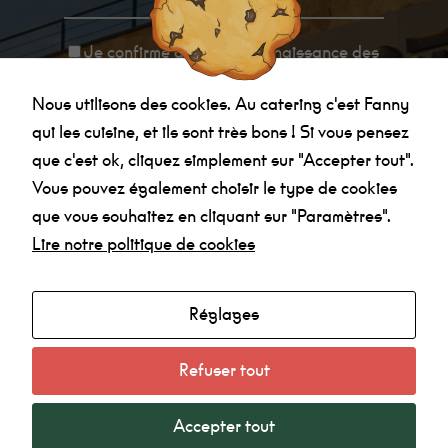
sont pas
facultatifs. Ils
sont
Je confirme avoir
pris connaissance des
nécessaires au
fonctionnement
informations relatives à la politique de
du site Web.
Nous utilisons des cookies. Au catering c'est Fanny
Au catering
confidentialité
.
c'est Fanny qui
qui les cuisine, et ils sont très bons ! Si vous pensez
les cuisine, et
ils sont très
que c'est ok, cliquez simplement sur "Accepter tout".
bon !
Vous pouvez également choisir le type de cookies
que vous souhaitez en cliquant sur "Paramètres".
Statistiques
Lire notre politique de cookies
Afin que
nous
Agenda
puissions
améliorer la
Réglages
Made in la Nef
fonctionnalité
et la
Radio
structure du
Refuser tout
site Web, en
Mentions légales
fonction de la
Politique de confidentialité
manière dont
le site Web
Accepter tout
est utilisé.