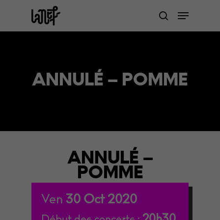
Skip
Menu
to
search
Close
main
Menu
content
ANNULÉ – POMME
ANNULÉ –
POMME
Ven
30
Oct
2020
20h30
Début des concerts :