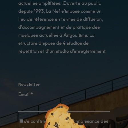
actuelles amplifiées. Ouverte au public
depuis 1993, La Nef s’impose comme un
lieu de référence en termes de diffusion,
d’accompagnement et de pratique des
musiques actuelles à Angoulême. La
structure dispose de 4 studios de
répétition et d’un studio d’enregistrement.
Minimum
Ces cookies ne
sont pas
facultatifs. Ils
sont
nécessaires au
fonctionnement
Newsletter
du site Web.
Au catering
Email *
c'est Fanny qui
les cuisine, et
ils sont très
bon !
Je confirme avoir
pris connaissance des