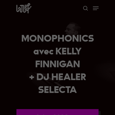
Skip
Menu
to
search
Close
main
Menu
content
MONOPHONICS
avec KELLY
FINNIGAN
+ DJ HEALER
SELECTA