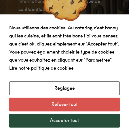
informations relatives à la politique de
Statistiques
Afin que
confidentialité
.
nous
puissions
améliorer la
fonctionnalité
Nous utilisons des cookies. Au catering c'est Fanny
et la
qui les cuisine, et ils sont très bons ! Si vous pensez
structure du
site Web, en
que c'est ok, cliquez simplement sur "Accepter tout".
fonction de la
Vous pouvez également choisir le type de cookies
manière dont
le site Web
que vous souhaitez en cliquant sur "Paramètres".
Agenda
est utilisé.
Lire notre politique de cookies
Made in la Nef
Radio
Expérience
Afin que notre
Mentions légales
Réglages
site Web
Politique de confidentialité
fonctionne au
mieux lors de
Refuser tout
votre visite. Si
vous refusez
ces cookies,
certaines
Accepter tout
fonctionnalités