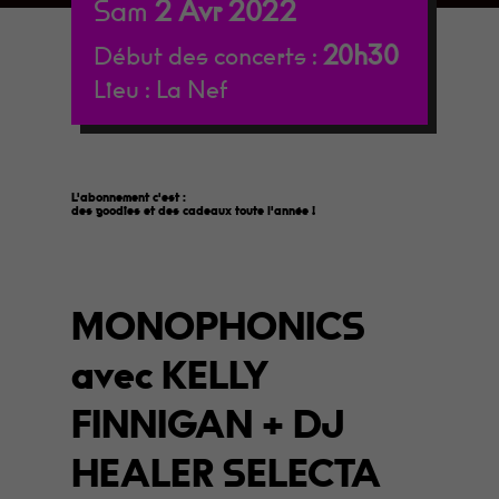
Sam
2
Avr
2022
20h30
Début des concerts :
Lieu :
La Nef
L'abonnement c'est :
des goodies et des cadeaux toute l'année
!
MONOPHONICS
avec KELLY
FINNIGAN + DJ
HEALER SELECTA