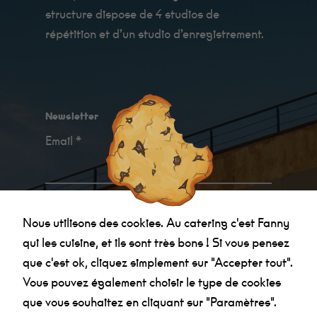
structure dispose de 4 studios de
répétition et d’un studio d’enregistrement.
Minimum
Ces cookies ne
sont pas
facultatifs. Ils
sont
nécessaires au
Newsletter
fonctionnement
du site Web.
Email *
Au catering
c'est Fanny qui
les cuisine, et
ils sont très
bon !
Je confirme avoir
pris connaissance des
Nous utilisons des cookies. Au catering c'est Fanny
informations relatives à la politique de
Statistiques
qui les cuisine, et ils sont très bons ! Si vous pensez
confidentialité
.
Afin que
que c'est ok, cliquez simplement sur "Accepter tout".
nous
puissions
Vous pouvez également choisir le type de cookies
améliorer la
que vous souhaitez en cliquant sur "Paramètres".
fonctionnalité
et la