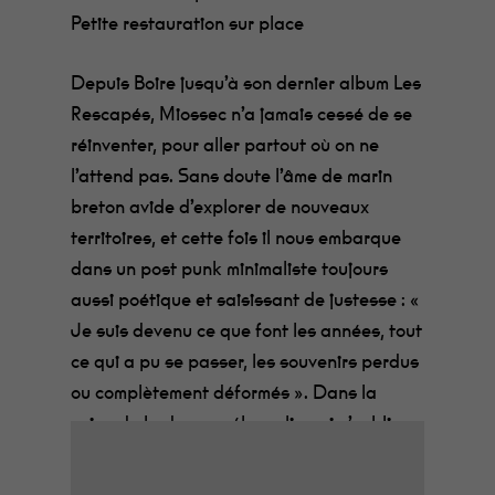
Petite restauration sur place
Depuis Boire jusqu’à son dernier album Les
Rescapés, Miossec n’a jamais cessé de se
réinventer, pour aller partout où on ne
l’attend pas. Sans doute l’âme de marin
breton avide d’explorer de nouveaux
territoires, et cette fois il nous embarque
dans un post punk minimaliste toujours
aussi poétique et saisissant de justesse : «
Je suis devenu ce que font les années, tout
ce qui a pu se passer, les souvenirs perdus
ou complètement déformés ». Dans la
veine de la douce mélancolie qui n’oublie
jamais la musique, le retour de Luis
Francesco Arena : le projet ressuscité