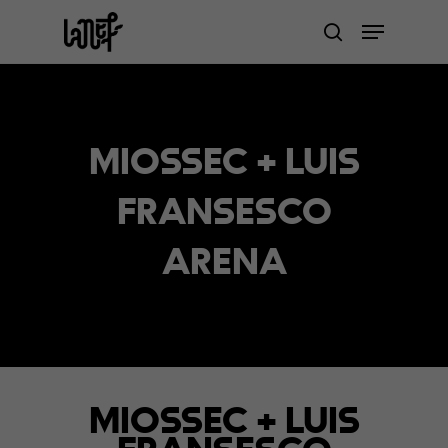
Skip
Menu
to
search
Close
main
Menu
content
MIOSSEC + LUIS
FRANSESCO
ARENA
MIOSSEC + LUIS