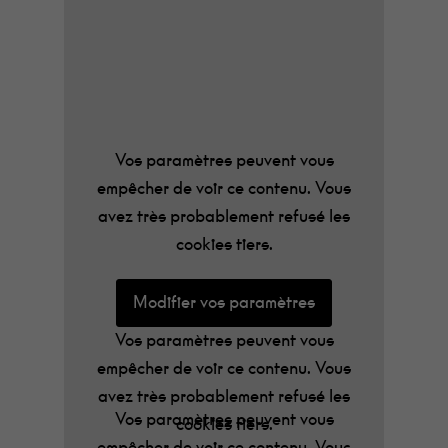
après 6 années de silence. La patience
sera récompensée : leur nouvel album est
un comeback réussi, porté par une basse à
6 cordes, rien que ça, qui ne demande qu’à
être vu sur scène. Sur cette soirée
possibilité de faire garder vos enfants (15
Vos paramètres peuvent vous
euros par enfant, de 3 à 10 ans).
empêcher de voir ce contenu. Vous
Réservation obligatoire et informations à :
avez très probablement refusé les
guislaine@lanef-musiques.com
!
cookies tiers.
Modifier vos paramètres
Vos paramètres peuvent vous
empêcher de voir ce contenu. Vous
avez très probablement refusé les
Vos paramètres peuvent vous
cookies tiers.
empêcher de voir ce contenu. Vous