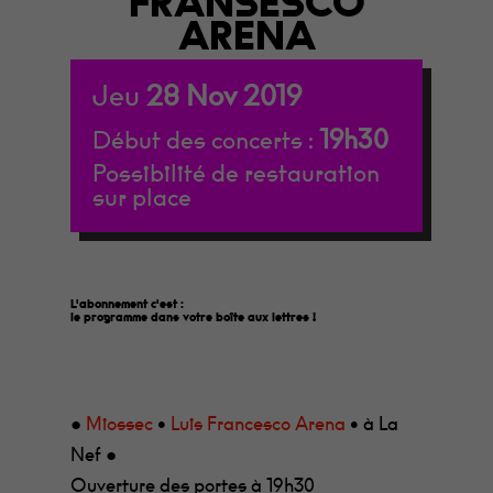
FRANSESCO
ARENA
Jeu
28
Nov
2019
19h30
Début des concerts :
Possibilité de restauration
sur place
L'abonnement c'est :
le programme dans votre boîte aux lettres
!
●
Miossec
•
Luis Francesco Arena
• à La
Nef ●
Ouverture des portes à 19h30