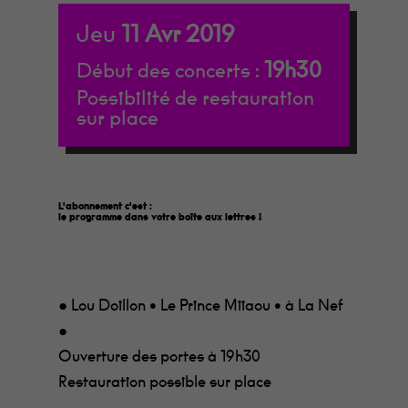
Jeu
11
Avr
2019
19h30
Début des concerts :
Possibilité de restauration
sur place
L'abonnement c'est :
le programme dans votre boîte aux lettres
!
● Lou Doillon • Le Prince Miiaou • à La Nef
●
Ouverture des portes à 19h30
Restauration possible sur place