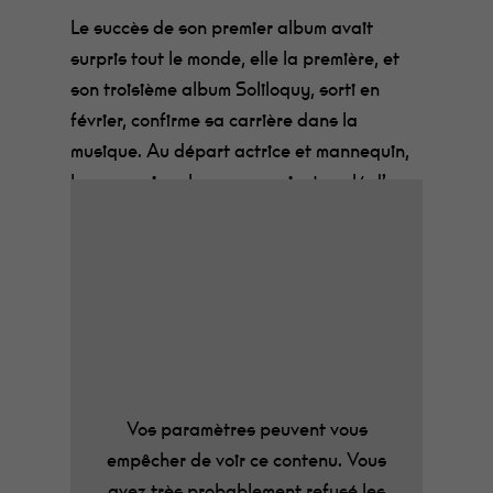
Le succès de son premier album avait
surpris tout le monde, elle la première, et
son troisième album Soliloquy, sorti en
février, confirme sa carrière dans la
musique. Au départ actrice et mannequin,
les mauvaises langues avaient parlé d’un
caprice, mais le talent est là,
Lou Doillon
irradie. Ce troisième album a été produit
par Benjamin Lebeau (The Shoes) et Dan
Levy (The Do) et on retrouve leur délicieuse
patte pop. Après deux albums folks et
mélancoliques, on dirait que le printemps
arrive, la joie semble frémir dans les veines
de Lou Doillon, pour notre plus grand
Vos paramètres peuvent vous
plaisir, et cerise sur le gâteau : un
empêcher de voir ce contenu. Vous
merveilleux duo avec Cat Power, It’s you, à
avez très probablement refusé les