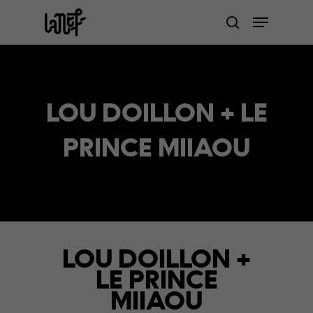
Skip
Menu
to
search
Close
main
Menu
content
LOU DOILLON + LE
PRINCE MIIAOU
LOU DOILLON +
LE PRINCE
MIIAOU