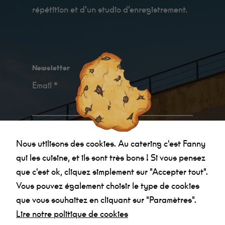
répétition et d’un studio d’enregistrement.
Newsletter
Email *
Je confirme avoir
pris connaissance des
Minimum
Nous utilisons des cookies. Au catering c'est Fanny
informations relatives à la politique de
Ces cookies ne
qui les cuisine, et ils sont très bons ! Si vous pensez
sont pas
confidentialité
.
facultatifs. Ils
que c'est ok, cliquez simplement sur "Accepter tout".
sont
nécessaires au
Vous pouvez également choisir le type de cookies
fonctionnement
que vous souhaitez en cliquant sur "Paramètres".
du site Web.
Au catering
Lire notre politique de cookies
c'est Fanny qui