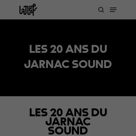
Skip
Menu
to
search
Close
main
Menu
content
LES 20 ANS DU
JARNAC SOUND
LES 20 ANS DU
JARNAC
SOUND