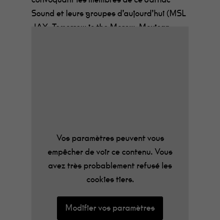
Sound et leurs groupes d’aujourd’hui (MSL
JAX, Tomorrow is the Morow, Mexican
Purple Wine) mais aussi de réunir des
musiciens pour des projets éphémères et
autres fusions « incesticides » (Epiq goes
to Pointe A Pitre) et d’organiser une
grande fête anniversaire !
avec HEADCASES + MEXICAN PURPLE
WINE + MSL JAX + HANDLE +
Vos paramètres peuvent vous
TOMORROW IS THE MORROW + EPIQ
empêcher de voir ce contenu. Vous
GOES TO POINTE A PITRE + TROMBE +
avez très probablement refusé les
HAWKINS + Mr PROTECTOR +
cookies tiers.
LINDBERGH
Modifier vos paramètres