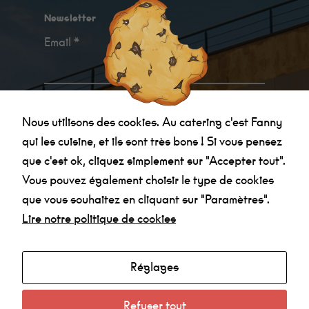
Minimum
Ces cookies ne
Newsletter
sont pas
facultatifs. Ils
Email *
sont
nécessaires au
fonctionnement
du site Web.
Au catering
Je confirme avoir
pris connaissance des
c'est Fanny qui
les cuisine, et
Nous utilisons des cookies. Au catering c'est Fanny
informations relatives à la politique de
ils sont très
qui les cuisine, et ils sont très bons ! Si vous pensez
bon !
confidentialité
.
que c'est ok, cliquez simplement sur "Accepter tout".
Vous pouvez également choisir le type de cookies
Statistiques
que vous souhaitez en cliquant sur "Paramètres".
Afin que
nous
Lire notre politique de cookies
puissions
améliorer la
fonctionnalité
et la
Réglages
Agenda
structure du
site Web, en
Made in la Nef
fonction de la
Refuser tout
manière dont
Radio