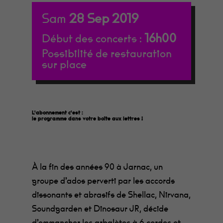
Sam
28
Sep
2019
16h00
Début des concerts :
Possibilité de restauration
sur place
L'abonnement c'est :
le programme dans votre boîte aux lettres
!
À la fin des années 90 à Jarnac, un
groupe d’ados perverti par les accords
dissonants et abrasifs de Shellac, Nirvana,
Soundgarden et Dinosaur JR, décide
d’emmancher les arbalètes à 6 cordes et