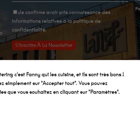
Po
Je confirme avoir
pris connaissance des
informations relatives à la politique de
confidentialité
.
La
ring c'est Fanny qui les cuisine, et ils sont très bons !
uez simplement sur "Accepter tout". Vous pouvez
ies que vous souhaitez en cliquant sur "Paramètres".
on