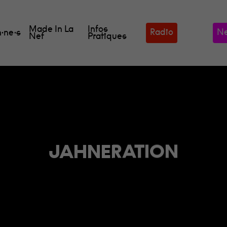
Made In La
Infos
Radio
Ne
·ne·s
Nef
Pratiques
our fermer
JAHNERATION