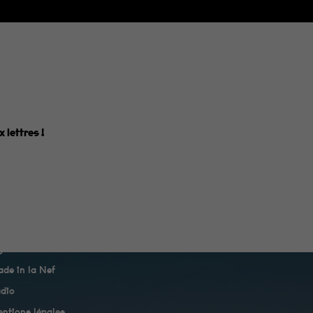
 lettres
!
genda
de in la Nef
dio
ntions légales