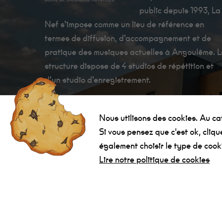
public depuis 1993, La
Nef s’impose comme un lieu de référence en
termes de diffusion, d’accompagnement et de
pratique des musiques actuelles à Angoulême. 
structure dispose de 4 studios de répétition et
d’un studio d’enregistrement.
Nous utilisons des cookies. Au cate
Si vous pensez que c'est ok, cliq
également choisir le type de cook
La Nef Angoulême © 2022 - Tous droits réservés -
Créati
Lire notre politique de cookies
SubDelirium.com