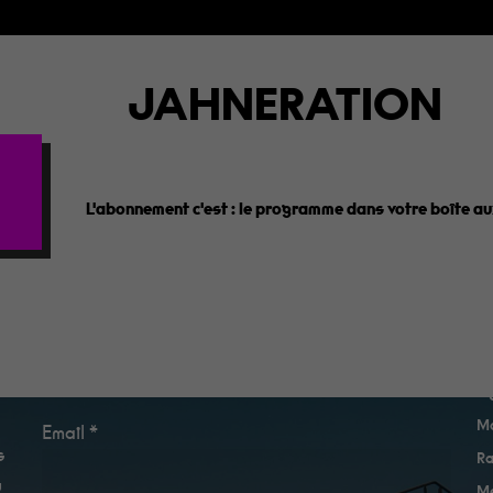
JAHNERATION
L'abonnement c'est :
le programme dans votre boîte aux
e
Newsletter
A
Ma
Email *
s
Ra
u
Me