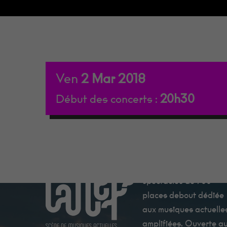
Ven
2
Mar
2018
20h30
Début des concerts :
La Nef est une salle d
spectacles de 700
places debout dédiée
aux musiques actuelle
amplifiées. Ouverte a