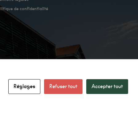
litique de confidentialité
Réglages
Refuser tout
Accepter tout
facebook
linkedin
instagram