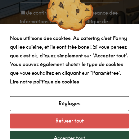
Je confirme avoir
pris connaissance des
informations relatives à la politique de
confidentialité
.
Nous utilisons des cookies. Au catering c'est Fanny
qui les cuisine, et ils sont très bons ! Si vous pensez
que c'est ok, cliquez simplement sur "Accepter tout".
Vous pouvez également choisir le type de cookies
que vous souhaitez en cliquant sur "Paramètres".
Lire notre politique de cookies
Agenda
Made in la Nef
Réglages
Radio
Mentions légales
Refuser tout
Politique de confidentialité
Accepter tout