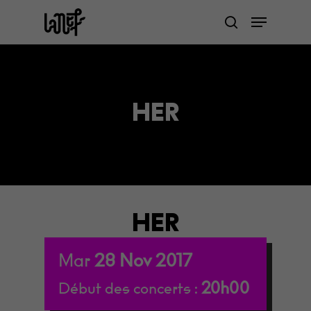
Skip
Menu
to
search
Close
main
Menu
content
HER
HER
Mar
28
Nov
2017
20h00
Début des concerts :