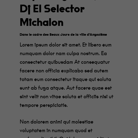
Dj El Selector
Michalon
Dans le cadre des Beaux Jours de la ville d’Angoulême
Lorem ipsum dolor sit amet. Et libero eum
numquam dolor nam culpa nostrum. Ea
consectetur quibusdam At consequatur
facere non officia explicabo sed autem
totam eum consectetur itaque qui soluta
sunt ab fuga atque. Aut facere quae est
sint velit non vitae soluta et officiis nisi ut
tempore perspiciatis.
Non dolorem animi qui molestiae
voluptatem in numquam quod et