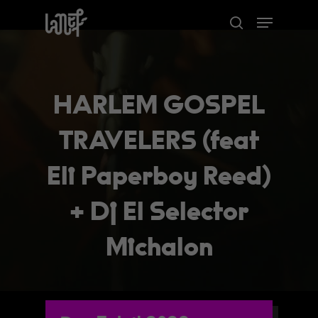
Skip
Menu
to
search
Close
main
Menu
content
HARLEM GOSPEL
TRAVELERS (feat
Eli Paperboy Reed)
+ Dj El Selector
Michalon