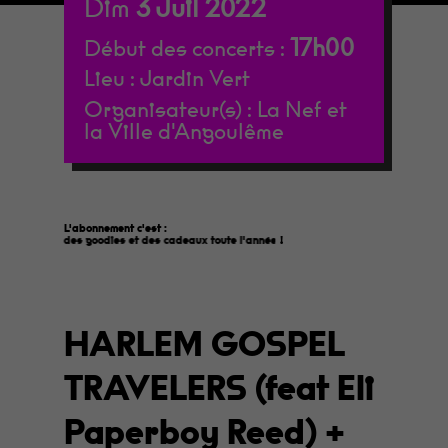
Dim
3
Juil
2022
17h00
Début des concerts :
Lieu :
Jardin Vert
Organisateur(s) :
La Nef et
la Ville d'Angoulême
L'abonnement c'est :
des goodies et des cadeaux toute l'année
!
HARLEM GOSPEL
TRAVELERS (feat Eli
Paperboy Reed) +