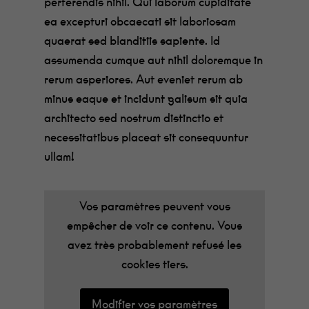
perferendis nihil. Qui laborum cupiditate
ea excepturi obcaecati sit laboriosam
quaerat sed blanditiis sapiente. Id
assumenda cumque aut nihil doloremque in
rerum asperiores. Aut eveniet rerum ab
minus eaque et incidunt galisum sit quia
architecto sed nostrum distinctio et
necessitatibus placeat sit consequuntur
ullam!
Vos paramètres peuvent vous
empêcher de voir ce contenu. Vous
avez très probablement refusé les
cookies tiers.
Modifier vos paramètres