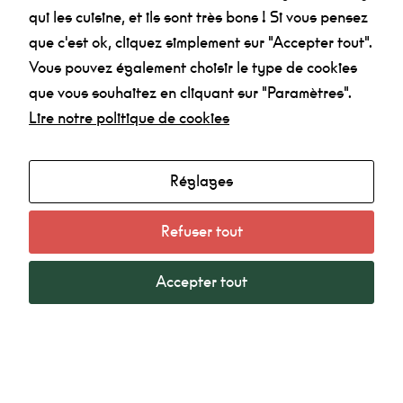
fonctionnement
qui les cuisine, et ils sont très bons ! Si vous pensez
du site Web.
que c'est ok, cliquez simplement sur "Accepter tout".
Au catering
c'est Fanny qui
Vous pouvez également choisir le type de cookies
les cuisine, et
ils sont très
Agenda
que vous souhaitez en cliquant sur "Paramètres".
bon !
Lire notre politique de cookies
Made in la Nef
Radio
Statistiques
Mentions légales
Afin que
Réglages
nous
Politique de confidentialité
puissions
améliorer la
Refuser tout
fonctionnalité
et la
structure du
Accepter tout
site Web, en
fonction de la
manière dont
La Nef Angoulême © 2022 - Tous droits réservés -
le site Web
Création SubDelirium.com
est utilisé.
facebook
linkedin
instagram