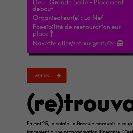
Lieu :
Grande Salle - Placement
debout
Organisateur(s) :
La Nef
Possibilité de restauration sur
place
Navette aller/retour gratuite
Appuie sur Entrée pour rechercher ou sur ESC p
Agenda
(re)trouva
En mai 25, la soirée La Bascule marquait le coup 
lancement d’une programmation itinérante. C’es