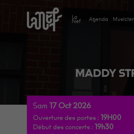
Skip
to
La
Agenda
Musicien
main
Nef
content
MADDY STR
Sam
17
Oct
2026
19H00
Ouverture des portes :
19h30
Début des concerts :