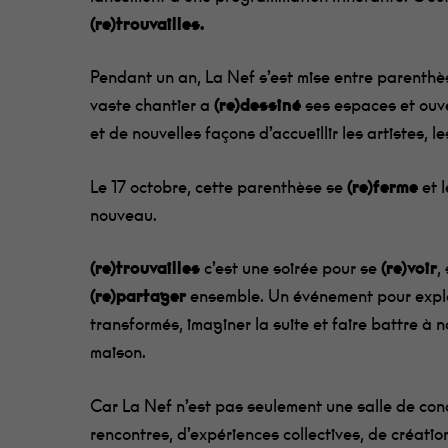
(re)trouvailles.
Pendant un an, La Nef s’est mise entre parenthè
vaste chantier a
(re)dessiné
ses espaces et ouve
et de nouvelles façons d’accueillir les artistes, le
Le 17 octobre, cette parenthèse se
(re)ferme
et 
nouveau.
(re)trouvailles
c’est une soirée pour se
(re)voir
,
(re)partager
ensemble. Un événement pour expl
transformés, imaginer la suite et faire battre à 
maison.
Car La Nef n’est pas seulement une salle de conc
rencontres, d’expériences collectives, de créatio