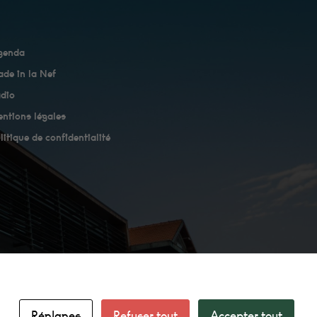
genda
de in la Nef
dio
ntions légales
litique de confidentialité
Réglages
Refuser tout
Accepter tout