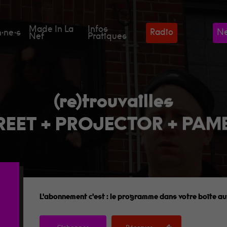
Made In La
Infos
Radio
Ne
·ne·s
Nef
Pratiques
(re)trouvailles
EET + PROJECTOR + PAME
L'abonnement c'est :
le programme dans votre boîte aux
des goodies et des cadeaux toute