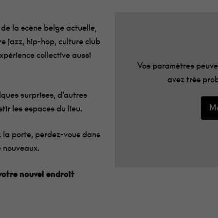
 de la scène belge actuelle,
e jazz, hip-hop, culture club
expérience collective aussi
Vos paramètres peuven
avez très prob
lques surprises, d’autres
Mo
tir les espaces du lieu.
la porte, perdez-vous dans
e nouveaux.
votre nouvel endroit