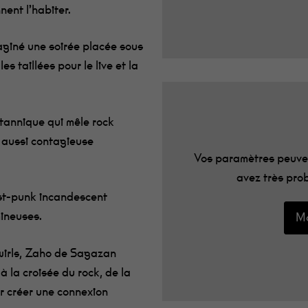
nent l’habiter.
aginé une soirée placée sous
es taillées pour le live et la
ritannique qui mêle rock
té aussi contagieuse
Vos paramètres peuven
avez très prob
post-punk incandescent
mineuses.
Mo
irls, Zaho de Sagazan
à la croisée du rock, de la
r créer une connexion