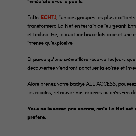
immédiate avec le public.
Enfin,
ECHT!
, l’un des groupes les plus excitants
transformera La Nef en terrain de jeu géant. Entr
et techno live, le quatuor bruxellois promet une 
intense qu’explosive.
Et parce qu’une crémaillère réserve toujours que
découvertes viendront ponctuer la soirée et inves
Alors prenez votre badge ALL ACCESS, poussez 
les recoins, retrouvez vos repères ou créez-en d
Vous ne le savez pas encore, mais La Nef est 
préféré.