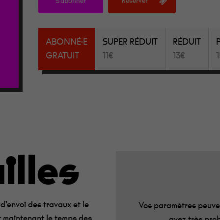
S'abonner
Réserver
ABONNÉ·E
SUPER RÉDUIT
RÉDUIT
GRATUIT
11€
13€
our fermer
illes
d’envoi des travaux et le
Vos paramètres peuven
t maintenant le temps des
avez très prob