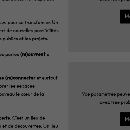
Mo
ses pour se transformer. Un
rt de nouvelles possibilités
s publics et les projets.
les portes
(ré)ouvrent
à
 se
(re)connecter
et surtout
orer les espaces
Vos paramètres peuven
nouveau le cœur de la
avez très prob
erts. C’est un lieu de
Mo
n et de découvertes. Un lieu