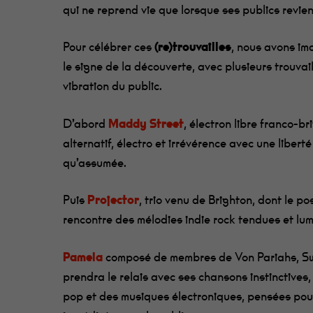
qui ne reprend vie que lorsque ses publics revien
Pour célébrer ces
(re)trouvailles
, nous avons im
le signe de la découverte, avec plusieurs trouvaill
vibration du public.
D’abord
Maddy Street
, électron libre franco-b
alternatif, électro et irrévérence avec une liber
qu’assumée.
Puis
Projector
, trio venu de Brighton, dont le 
rencontre des mélodies indie rock tendues et lu
Pamela
composé de membres de Von Pariahs, Sw
prendra le relais avec ses chansons instinctives, 
pop et des musiques électroniques, pensées pou