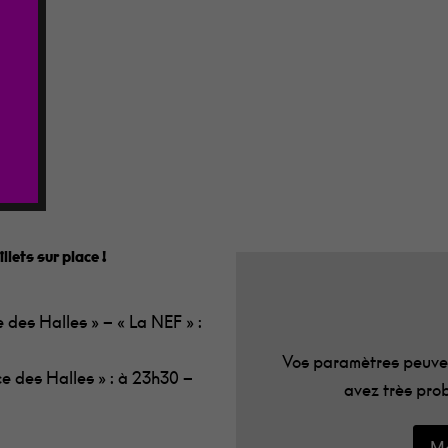
our fermer
lets sur place !
 Place des Halles » – « La NEF » :
Vos paramètres peuven
« Place des Halles » : à 23h30 –
avez très prob