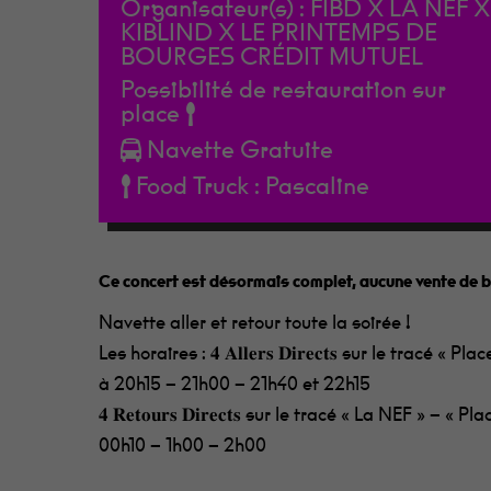
Organisateur(s) :
FIBD X LA NEF X
KIBLIND X LE PRINTEMPS DE
BOURGES CRÉDIT MUTUEL
Possibilité de restauration sur
place
Navette Gratuite
Food Truck : Pascaline
Appuie sur Entrée pour rechercher ou sur ESC p
Ce concert est désormais complet, aucune vente de bil
Navette aller et retour toute la soirée !
Les horaires : 𝟒 𝐀𝐥𝐥𝐞𝐫𝐬 𝐃𝐢𝐫𝐞𝐜𝐭𝐬 sur le tracé «
à 20h15 – 21h00 – 21h40 et 22h15
𝟒 𝐑𝐞𝐭𝐨𝐮𝐫𝐬 𝐃𝐢𝐫𝐞𝐜𝐭𝐬 sur le tracé « La NEF » – 
00h10 – 1h00 – 2h00