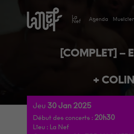
Skip
to
La
Agenda
Musicien
main
Nef
content
[COMPLET] – 
+ COLI
Jeu
30
Jan
2025
20h30
Début des concerts :
Lieu :
La Nef