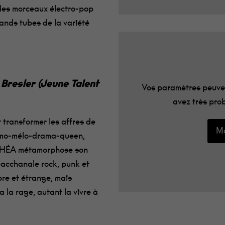
des morceaux électro-pop
ands tubes de la variété
Bresler (Jeune Talent
Vos paramètres peuven
avez très prob
t transformer les affres de
Mo
 Emo-mélo-drama-queen,
, THÉA métamorphose son
acchanale rock, punk et
bre et étrange, mais
a la rage, autant la vivre à