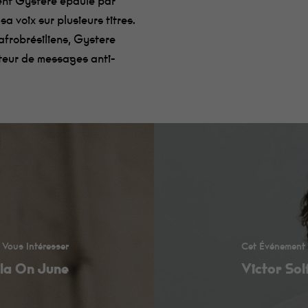
ment Gystere épaulé par
a voix sur plusieurs titres.
afrobrésiliens, Gystere
cteur de messages anti-
 Vous Intéresser
Cet Événement 
la On June
Victor Sol