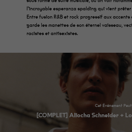
sous forme de suite musicale, où on voit notam
l’incroyable esperanza spalding qui vient prêter s
Entre fusion R&B et rock progressif aux accents 
garde les manettes de son éternel vaisseau, ve
racistes et antisexistes.
Cet Événement Peut
[COMPLET] Aliocha Schneider + Lo