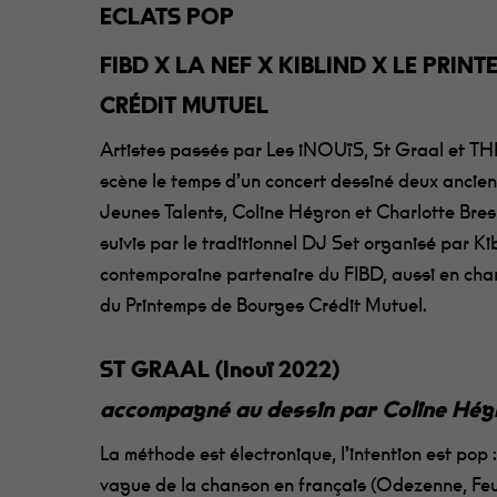
ECLATS POP
FIBD X LA NEF X KIBLIND X LE PRIN
CRÉDIT MUTUEL
Artistes passés par Les iNOUïS, St Graal et TH
scène le temps d’un concert dessiné deux ancie
Jeunes Talents, Coline Hégron et Charlotte Bresl
suivis par le traditionnel DJ Set organisé par Kibl
contemporaine partenaire du FIBD, aussi en char
du Printemps de Bourges Crédit Mutuel.
ST GRAAL
(Inouï 2022)
accompagné au dessin par Coline Hégr
La méthode est électronique, l’intention est pop 
vague de la chanson en français (Odezenne, Feu 