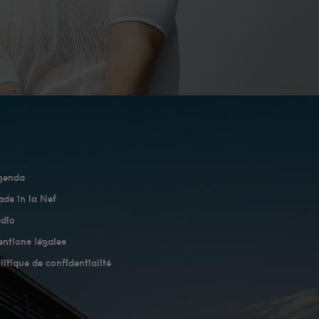
genda
de in la Nef
dio
ntions légales
litique de confidentialité