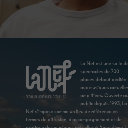
La Nef est une salle d
spectacles de 700
places debout dédiée
aux musiques actuelle
amplifiées. Ouverte a
public depuis 1993, La
Nef s’impose comme un lieu de référence en
termes de diffusion, d’accompagnement et de
pratique des musiques actuelles à Angoulême. 