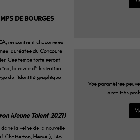
Mo
TEMPS DE BOURGES
ÉA, rencontrent chacun·e sur
nnes lauréates du Concours
er. Ces temps forts seront
ind, la revue d’illustration
ge de l’identité graphique
Vos paramètres peuven
avez très prob
Mo
on (Jeune Talent 2021)
: dans la veine de la nouvelle
! Chatterton, Hervé…), Léo