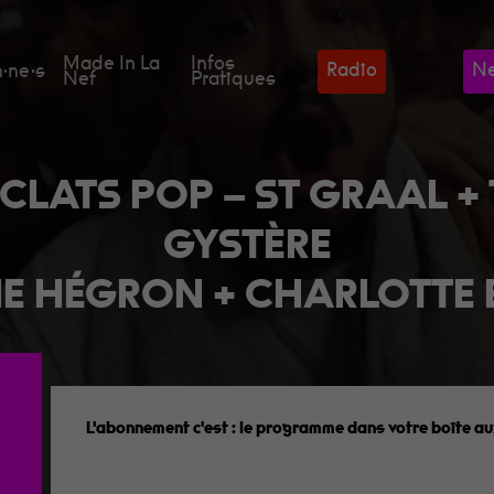
Made In La
Infos
Radio
Ne
·ne·s
Nef
Pratiques
ECLATS POP – ST GRAAL + 
GYSTÈRE
NE HÉGRON + CHARLOTTE 
L'abonnement c'est :
le programme dans votre boîte aux
des goodies et des cadeaux toute