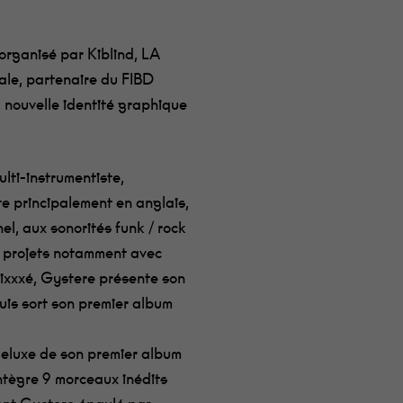
 organisé par Kiblind, LA
nale, partenaire du FIBD
 nouvelle identité graphique
lti-instrumentiste,
nte principalement en anglais,
el, aux sonorités funk / rock
x projets notamment avec
ixxxé, Gystere présente son
is sort son premier album
 deluxe de son premier album
intègre 9 morceaux inédits