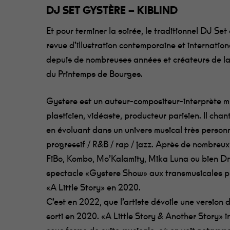
DJ SET GYSTÈRE – KIBLIND
Et pour terminer la soirée, le traditionnel DJ Set
revue d’illustration contemporaine et internatio
depuis de nombreuses années et créateurs de la
du Printemps de Bourges.
Gystere est un auteur-compositeur-interprète mu
plasticien, vidéaste, producteur parisien. Il cha
en évoluant dans un univers musical très personn
progressif / R&B / rap / jazz. Après de nombreu
FiBo, Kombo, Mo’Kalamity, Mika Luna ou bien Dr
spectacle «Gystere Show» aux transmusicales pu
«A Little Story» en 2020.
C’est en 2022, que l’artiste dévoile une version
sorti en 2020. «A Little Story & Another Story» 