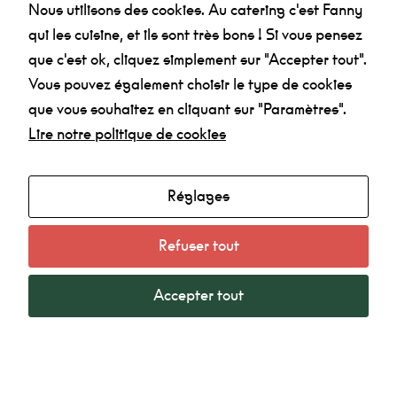
nous
Nous utilisons des cookies. Au catering c'est Fanny
puissions
améliorer la
qui les cuisine, et ils sont très bons ! Si vous pensez
fonctionnalité
que c'est ok, cliquez simplement sur "Accepter tout".
et la
structure du
Vous pouvez également choisir le type de cookies
site Web, en
fonction de la
Agenda
que vous souhaitez en cliquant sur "Paramètres".
manière dont
Lire notre politique de cookies
Made in la Nef
le site Web
est utilisé.
Radio
Mentions légales
Réglages
Expérience
Politique de confidentialité
Afin que notre
site Web
Refuser tout
fonctionne au
mieux lors de
votre visite. Si
Accepter tout
vous refusez
ces cookies,
certaines
La Nef Angoulême © 2022 - Tous droits réservés -
fonctionnalités
Création SubDelirium.com
disparaîtront
du site.
facebook
linkedin
instagram