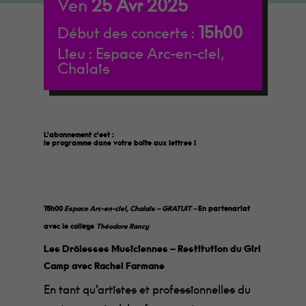
Ven
25
Avr
2025
15h00
Début des concerts :
Lieu :
Espace Arc-en-ciel,
Chalais
L'abonnement c'est :
le programme dans votre boîte aux lettres
!
15h00
Espace Arc-en-ciel, Chalais – GRATUIT –
En partenariat
avec le collège
Théodore Rancy
Les Drôlesses Musiciennes – Restitution du Girl
Camp avec Rachel Farmane
En tant qu’artistes et professionnelles du