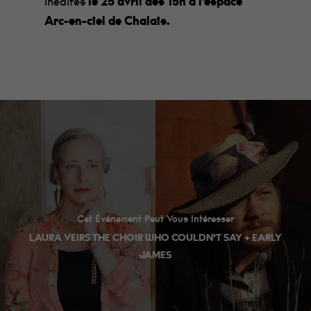
inédites
le 25 avril dès 15h à l’espace
Arc-en-ciel de Chalais.
Cet Événement Peut Vous Intéresser
LAURA VEIRS THE CHOIR WHO COULDN’T SAY + EARLY
JAMES