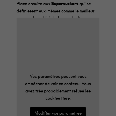
Place ensuite aux
Supersuckers
qui se
définissent eux-mêmes comme le meilleur
groupe de rock’n’roll du monde. Avec au
compteur 5 albums chez le légendaire
label de Seattle Sub Pop Records au cœur
du meilleur des 90’s, ils peuvent se le
permettre !
Pour leur ouvrir la scène, quatre jeunes
hommes venus tout droit de Rotterdam. Ils
ne sont pourtant pas liés par le sang mais
Vos paramètres peuvent vous
ce sont bien pour autant des frères. Les
empêcher de voir ce contenu. Vous
Dawn Brothers
vous feront bouger et
avez très probablement refusé les
groover toute la soirée avec leur bon son
cookies tiers.
rock’n’roll.
Modifier vos paramètres