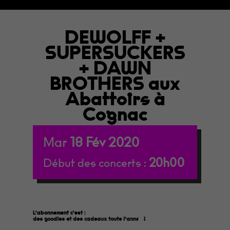
DEWOLFF +
SUPERSUCKERS
+ DAWN
BROTHERS aux
Abattoirs à
Cognac
Mar
18
Fév
2020
20h00
Début des concerts :
L'abonnement c'est :
des goodies et des cadeaux toute l'année
!