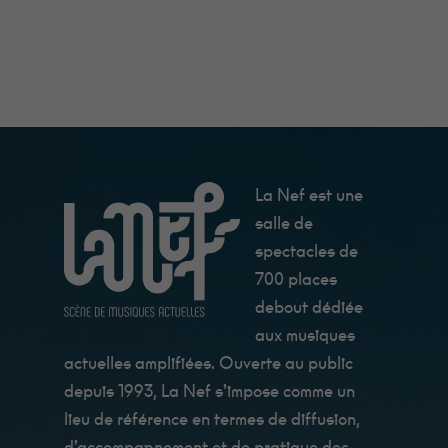
La Nef est une
salle de
spectacles de
Minimum
700 places
Ces cookies ne
sont pas
debout dédiée
facultatifs. Ils
aux musiques
sont
nécessaires au
actuelles amplifiées. Ouverte au public
fonctionnement
du site Web.
depuis 1993, La Nef s’impose comme un
Au catering
lieu de référence en termes de diffusion,
c'est Fanny qui
les cuisine, et
d’accompagnement et de pratique des