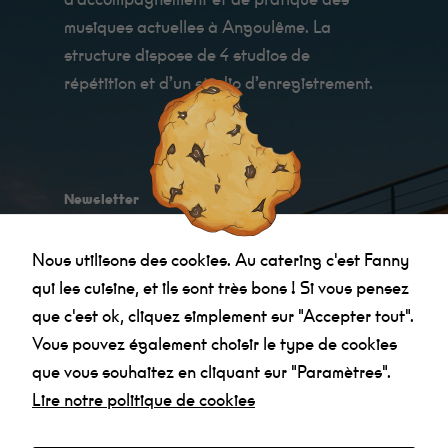
ils sont très
bon !
musiques actuelles à Angoulême. La
structure dispose de 4 studios de
répétition et d’un studio d’enregistrement.
Statistiques
Afin que
nous
puissions
améliorer la
fonctionnalité
et la
Newsletter
structure du
site Web, en
Email *
fonction de la
Nous utilisons des cookies. Au catering c'est Fanny
manière dont
le site Web
qui les cuisine, et ils sont très bons ! Si vous pensez
est utilisé.
que c'est ok, cliquez simplement sur "Accepter tout".
Je confirme avoir
pris connaissance des
Vous pouvez également choisir le type de cookies
informations relatives à la politique de
Expérience
que vous souhaitez en cliquant sur "Paramètres".
Afin que notre
confidentialité
.
site Web
Lire notre politique de cookies
fonctionne au
mieux lors de
votre visite. Si