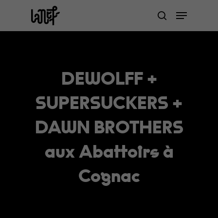
Skip
Menu
to
search
Close
main
Menu
content
DEWOLFF +
SUPERSUCKERS +
DAWN BROTHERS
aux Abattoirs à
Cognac