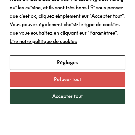
qui les cuisine, et ils sont très bons ! Si vous pensez
Je confirme avoir
pris connaissance des
que c'est ok, cliquez simplement sur "Accepter tout".
informations relatives à la politique de
Vous pouvez également choisir le type de cookies
confidentialité
.
que vous souhaitez en cliquant sur "Paramètres".
Lire notre politique de cookies
Réglages
Refuser tout
Agenda
Made in la Nef
Accepter tout
Radio
Mentions légales
Minimum
Ces cookies ne
Politique de confidentialité
sont pas
facultatifs. Ils
sont
nécessaires au