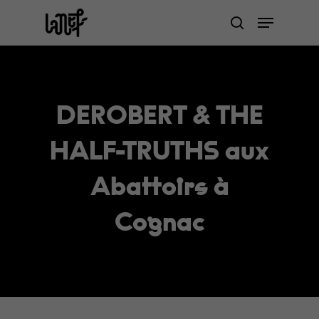
Skip
Menu
to
search
Close
main
Menu
content
DEROBERT & THE
HALF-TRUTHS aux
Abattoirs à
Cognac