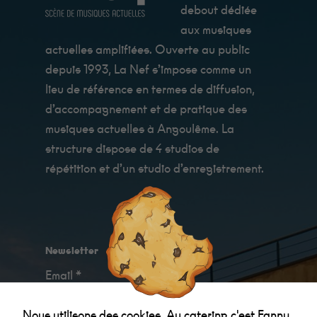
debout dédiée
aux musiques
actuelles amplifiées. Ouverte au public
depuis 1993, La Nef s’impose comme un
lieu de référence en termes de diffusion,
d’accompagnement et de pratique des
musiques actuelles à Angoulême. La
structure dispose de 4 studios de
répétition et d’un studio d’enregistrement.
Newsletter
Email *
Nous utilisons des cookies. Au catering c'est Fanny