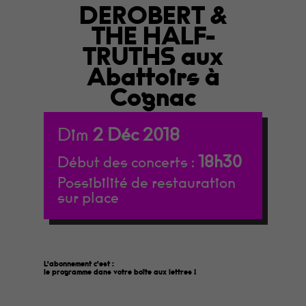
DEROBERT &
THE HALF-
TRUTHS aux
Abattoirs à
Cognac
Dim
2
Déc
2018
18h30
Début des concerts :
Possibilité de restauration
sur place
L'abonnement c'est :
le programme dans votre boîte aux lettres
!