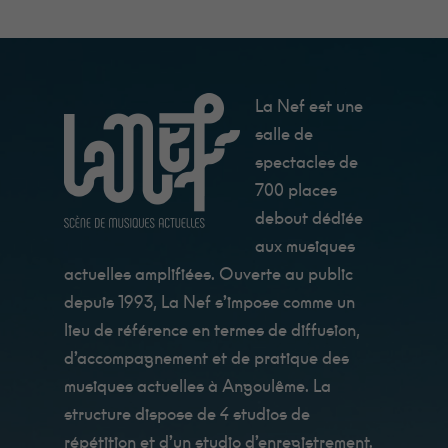
Au catering
c'est Fanny qui
les cuisine, et
ils sont très
bon !
La Nef est une
salle de
Statistiques
Afin que
spectacles de
nous
700 places
puissions
améliorer la
debout dédiée
fonctionnalité
et la
aux musiques
structure du
actuelles amplifiées. Ouverte au public
site Web, en
fonction de la
depuis 1993, La Nef s’impose comme un
manière dont
le site Web
lieu de référence en termes de diffusion,
est utilisé.
d’accompagnement et de pratique des
musiques actuelles à Angoulême. La
Expérience
structure dispose de 4 studios de
Afin que notre
répétition et d’un studio d’enregistrement.
site Web