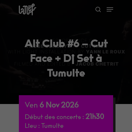
Skip
Menu
to
search
Close
main
Menu
content
Alt Club #6 – Cut
Face + Dj Set à
Tumulte
Ven
6
Nov
2026
21h30
Début des concerts :
Lieu :
Tumulte