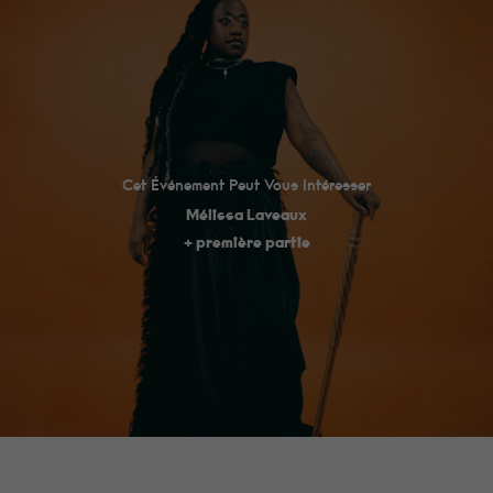
Cet Événement Peut Vous Intéresser
Mélissa Laveaux
+ première partie
Minimum
Ces cookies ne
sont pas
facultatifs. Ils
sont
nécessaires au
fonctionnement
du site Web.