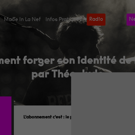
Radio
Ne
Made In La Nef
Infos Pratiques
ent forger son identité de
par Théo Jude
L'abonnement c'est :
le programme dans votre boîte aux
our fermer