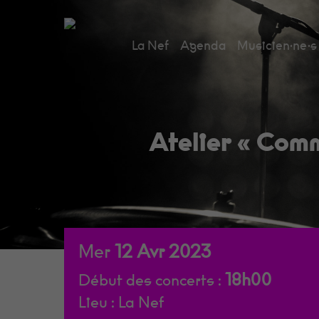
Skip
to
La Nef
Agenda
Musicien·ne·s
main
content
Atelier « Comm
Mer
12
Avr
2023
18h00
Début des concerts :
Lieu :
La Nef
Appuie sur Entrée pour rechercher ou sur ESC p