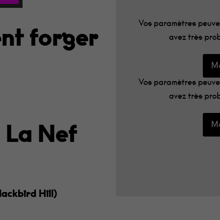
Vos paramètres peuven
nt forger
avez très prob
Mo
Vos paramètres peuven
avez très prob
Mo
 La Nef
ackbird Hill)
m