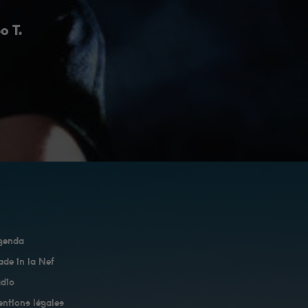
o T.
genda
de in la Nef
dio
ntions légales