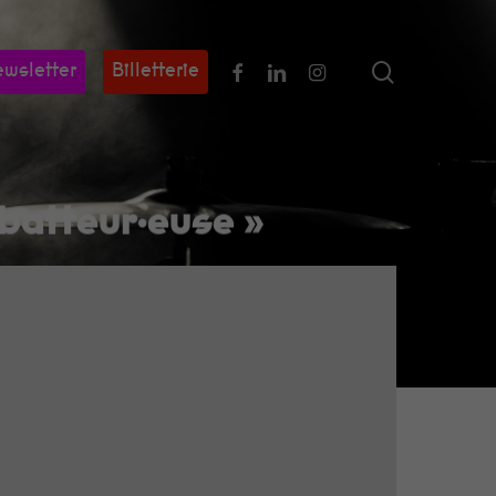
search
Facebook
Linkedin
Instagram
wsletter
Billetterie
 batteur·euse »
 lettres
!