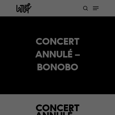
Skip
Menu
to
search
Close
main
Menu
content
CONCERT
ANNULÉ –
BONOBO
CONCERT