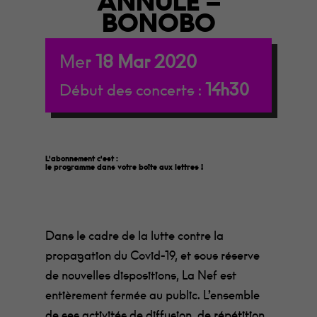
ANNULÉ –
BONOBO
Mer
18
Mar
2020
14h30
Début des concerts :
L'abonnement c'est :
le programme dans votre boîte aux lettres
!
Dans le cadre de la lutte contre la
propagation du Covid-19, et sous réserve
de nouvelles dispositions, La Nef est
entièrement fermée au public. L’ensemble
de ses activités de diffusion, de répétition,