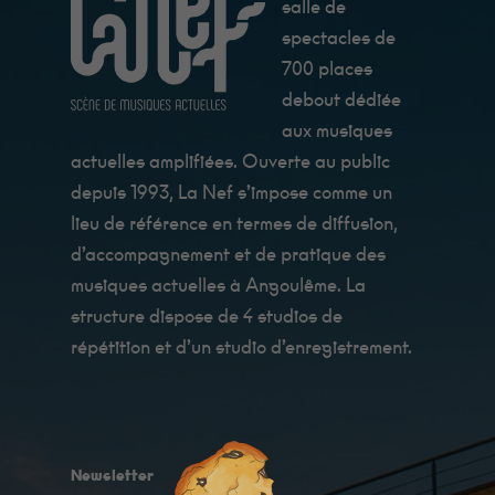
salle de
spectacles de
700 places
debout dédiée
aux musiques
actuelles amplifiées. Ouverte au public
depuis 1993, La Nef s’impose comme un
lieu de référence en termes de diffusion,
Minimum
Ces cookies ne
d’accompagnement et de pratique des
sont pas
musiques actuelles à Angoulême. La
facultatifs. Ils
sont
structure dispose de 4 studios de
nécessaires au
fonctionnement
répétition et d’un studio d’enregistrement.
du site Web.
Au catering
c'est Fanny qui
les cuisine, et
ils sont très
bon !
Newsletter