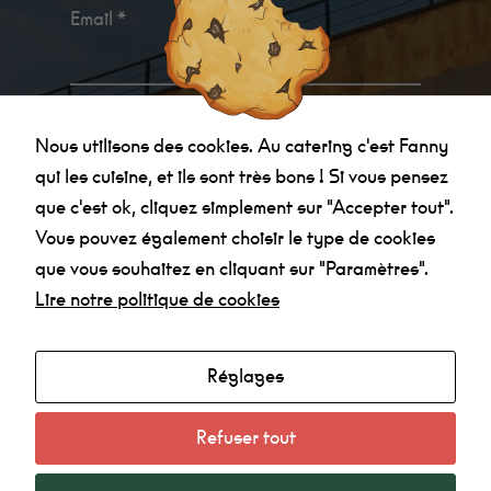
Email *
Statistiques
Afin que
nous
puissions
améliorer la
Je confirme avoir
pris connaissance des
fonctionnalité
et la
Nous utilisons des cookies. Au catering c'est Fanny
informations relatives à la politique de
structure du
qui les cuisine, et ils sont très bons ! Si vous pensez
site Web, en
confidentialité
.
fonction de la
que c'est ok, cliquez simplement sur "Accepter tout".
manière dont
le site Web
Vous pouvez également choisir le type de cookies
est utilisé.
que vous souhaitez en cliquant sur "Paramètres".
Lire notre politique de cookies
Expérience
Afin que notre
site Web
Réglages
Agenda
fonctionne au
mieux lors de
Made in la Nef
votre visite. Si
Refuser tout
vous refusez
Radio
ces cookies,
Mentions légales
certaines