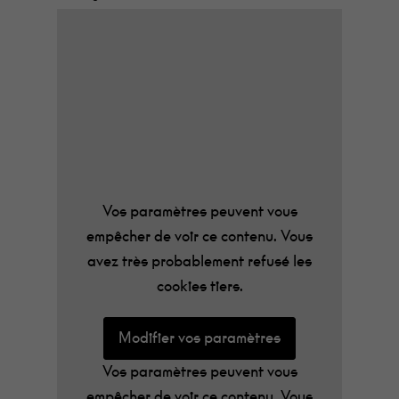
http://bit.ly/InformationsLaNef_covid-19
Pour toute question • Merci de nous
contacter via nos réseaux sociaux ou par
mail à
g.robin@lanef-musiques.com
Nous vous remercions de votre
compréhension, de votre patience et de
Vos paramètres peuvent vous
votre soutien dans cette situation inédite.
empêcher de voir ce contenu. Vous
Prenez soin de vous.
avez très probablement refusé les
cookies tiers.
L’équipe de La Nef
Modifier vos paramètres
Vos paramètres peuvent vous
empêcher de voir ce contenu. Vous