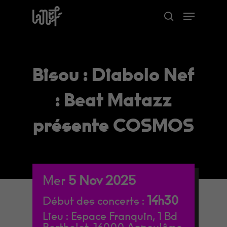
Skip
Menu
to
search
Close
main
Menu
content
Bisou : Diabolo Nef
: Beat Matazz
présente COSMOS
Mer
5
Nov
2025
14h30
Début des concerts :
Lieu :
Espace Franquin, 1 Bd