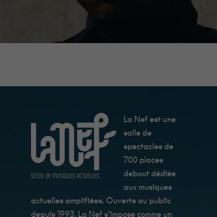
Minimum
Ces cookies ne
sont pas
facultatifs. Ils
sont
La Nef est une
nécessaires au
fonctionnement
salle de
du site Web.
spectacles de
Au catering
c'est Fanny qui
700 places
les cuisine, et
ils sont très
debout dédiée
bon !
aux musiques
actuelles amplifiées. Ouverte au public
Statistiques
depuis 1993, La Nef s’impose comme un