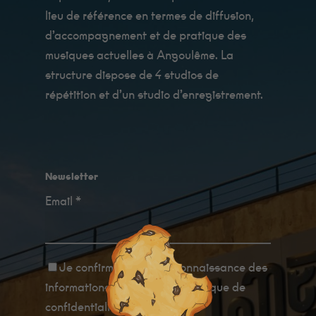
Afin que
lieu de référence en termes de diffusion,
nous
puissions
d’accompagnement et de pratique des
améliorer la
fonctionnalité
musiques actuelles à Angoulême. La
et la
structure dispose de 4 studios de
structure du
site Web, en
répétition et d’un studio d’enregistrement.
fonction de la
manière dont
le site Web
est utilisé.
Newsletter
Expérience
Afin que notre
Email *
site Web
fonctionne au
mieux lors de
votre visite. Si
vous refusez
ces cookies,
Je confirme avoir
pris connaissance des
certaines
informations relatives à la politique de
fonctionnalités
disparaîtront
confidentialité
.
du site.