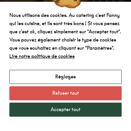
Nous utilisons des cookies. Au catering c'est Fanny
Marketing
qui les cuisine, et ils sont très bons ! Si vous pensez
En
partageant
que c'est ok, cliquez simplement sur "Accepter tout".
vos intérêts et
votre
Vous pouvez également choisir le type de cookies
comportement
Agenda
que vous souhaitez en cliquant sur "Paramètres".
lorsque vous
visitez notre
Lire notre politique de cookies
Made in la Nef
site, vous
augmentez
Radio
les chances
de voir du
Mentions légales
Réglages
contenu et
Politique de confidentialité
des offres
personnalisés.
Refuser tout
Accepter tout
La Nef Angoulême © 2022 - Tous droits réservés -
Création SubDelirium.com