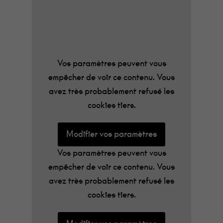
documentaire à une œuvre purement
musicale.
Sur scène, Chassol aux claviers, et son
batteur, jouent en live, rebondissant sur les
Vos paramètres peuvent vous
images et les sons du film projeté en fond
empêcher de voir ce contenu. Vous
de scène. Une expérience multi-sensorielle
avez très probablement refusé les
dans laquelle vous ressortirez avec des
cookies tiers.
envies d’ailleurs.
Modifier vos paramètres
Vos paramètres peuvent vous
empêcher de voir ce contenu. Vous
avez très probablement refusé les
cookies tiers.