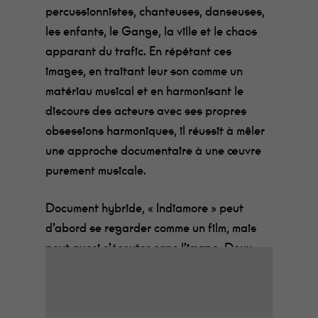
percussionnistes, chanteuses, danseuses,
les enfants, le Gange, la ville et le chaos
apparant du trafic. En répétant ces
images, en traitant leur son comme un
matériau musical et en harmonisant le
discours des acteurs avec ses propres
obsessions harmoniques, il réussit à mêler
une approche documentaire à une œuvre
purement musicale.
Document hybride, « Indiamore » peut
d’abord se regarder comme un film, mais
peut aussi s’écouter sans l’image. Deux
expériences différentes qui font
l’originalité et le pluralisme de son projet
où il réussit à mêler une approche