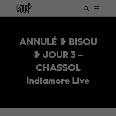
Skip
Menu
to
search
Close
main
Menu
content
ANNULÉ ❥ BISOU
❥ JOUR 3 –
CHASSOL
Indiamore Live