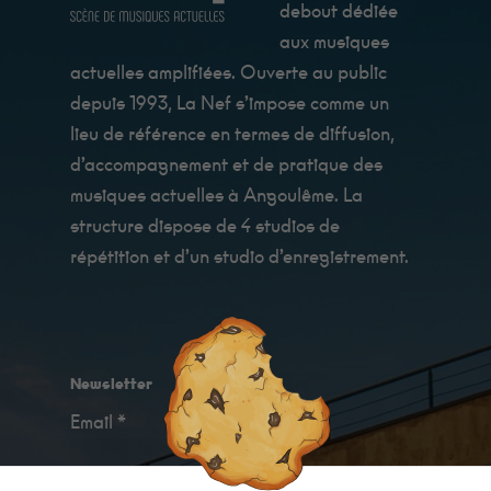
debout dédiée
aux musiques
actuelles amplifiées. Ouverte au public
depuis 1993, La Nef s’impose comme un
lieu de référence en termes de diffusion,
d’accompagnement et de pratique des
Minimum
Ces cookies ne
musiques actuelles à Angoulême. La
sont pas
facultatifs. Ils
structure dispose de 4 studios de
sont
répétition et d’un studio d’enregistrement.
nécessaires au
fonctionnement
du site Web.
Au catering
c'est Fanny qui
les cuisine, et
ils sont très
Newsletter
bon !
Email *
Statistiques
Afin que