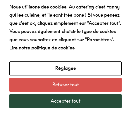
nous
Nous utilisons des cookies. Au catering c'est Fanny
puissions
Je confirme avoir
pris connaissance des
améliorer la
qui les cuisine, et ils sont très bons ! Si vous pensez
informations relatives à la politique de
fonctionnalité
et la
que c'est ok, cliquez simplement sur "Accepter tout".
confidentialité
.
structure du
Vous pouvez également choisir le type de cookies
site Web, en
fonction de la
que vous souhaitez en cliquant sur "Paramètres".
manière dont
le site Web
Lire notre politique de cookies
est utilisé.
Réglages
Expérience
Afin que notre
Agenda
site Web
Refuser tout
Made in la Nef
fonctionne au
mieux lors de
Radio
votre visite. Si
Accepter tout
vous refusez
Mentions légales
ces cookies,
certaines
Politique de confidentialité
fonctionnalités
disparaîtront
du site.