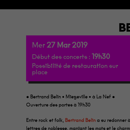
B
Mer
27
Mar
2019
19h30
Début des concerts :
Possibilité de restauration sur
place
● Bertrand Belin • Miegeville • à La Nef ●
Ouverture des portes à 19h30
Entre rock et folk,
Bertrand Belin
a su redonner à
lettres de noblesse, maniant les mots et le char