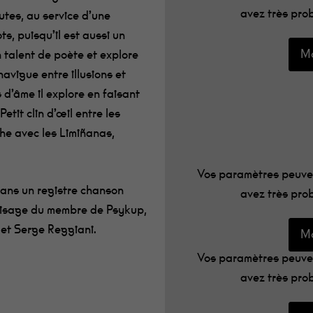
avez très prob
utes, au service d’une
ts, puisqu’il est aussi un
Mo
 talent de poète et explore
navigue entre illusions et
d’âme il explore en faisant
etit clin d’œil entre les
he avec les Limiñanas,
Vos paramètres peuven
dans un registre chanson
avez très prob
 visage du membre de Psykup,
 et Serge Reggiani.
Mo
Vos paramètres peuven
avez très prob