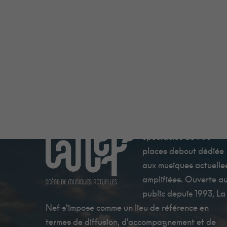
La Nef est une salle d
spectacles de 700
places debout dédiée
aux musiques actuelle
amplifiées. Ouverte a
public depuis 1993, La
Nef s’impose comme un lieu de référence en
termes de diffusion, d’accompagnement et de