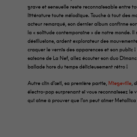
grave et sensuelle reste reconnaissable entre to
littérature toute mélodique. Touche à tout des mo
acteur remarqué, son dernier album confirme son
la « solitude contemporaine » de notre monde. Il 
désillusions, ardent explorateur des mouvements 
craquer le vernis des apparences et son public ! P
saisons de La Nef, allez écouter son duo Dimanc
ballade hors du temps délicieusement rétro !
Autre clin d’œil, sa première partie,
Miegeville
, 
électro-pop surprenant si vous reconnaissez le
qui aime à prouver que l’on peut aimer Metallica