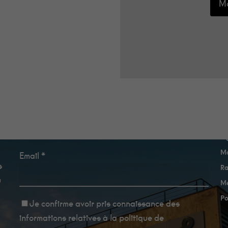
Mo
e
Newsletter
A
Ma
Email *
s
Ra
u
Me
Po
Je confirme avoir
pris connaissance des
informations relatives à la politique de