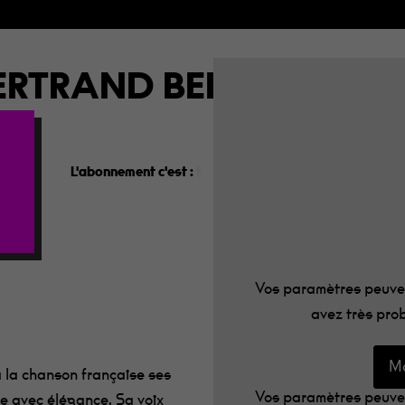
ERTRAND BELIN + MIEGE
L'abonnement c'est :
le programme dans votre boîte aux
Vos paramètres peuven
avez très prob
Mo
 la chanson française ses
Vos paramètres peuven
me avec élégance. Sa voix