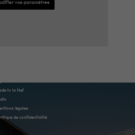
difier vos paramètres
genda
de in la Nef
dio
ntions légales
litique de confidentialité