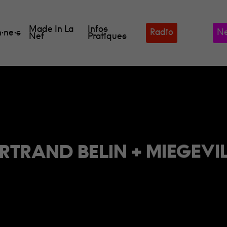
Made In La
Infos
Radio
Ne
·ne·s
Nef
Pratiques
RTRAND BELIN + MIEGEVI
our fermer