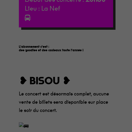
Lieu :
La Nef
L'abonnement c'est :
faire des économies
des goodies et des cadeaux toute l'année
!
❥ BISOU ❥
Le concert est désormais complet, aucune
vente de billets sera disponible sur place
le soir du concert.