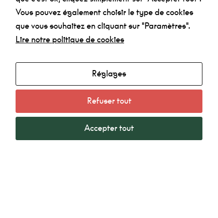
Vous pouvez également choisir le type de cookies
que vous souhaitez en cliquant sur "Paramètres".
Lire notre politique de cookies
Réglages
Agenda
Made in la Nef
Refuser tout
Radio
Mentions légales
Accepter tout
Politique de confidentialité
La Nef Angoulême © 2022 - Tous droits réservés -
Création SubDelirium.com