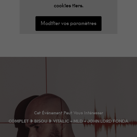
cookies tiers.
Modifier vos paramètres
Minimum
Ces cookies ne
sont pas
Cet Événement Peut Vous Intéresser
facultatifs. Ils
COMPLET ❥ BISOU ❥ VITALIC + MLD + JOHN LORD FONDA
sont
nécessaires au
fonctionnement