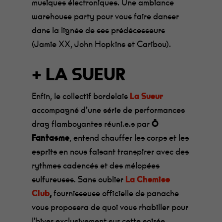
musiques électroniques.
Une ambiance
warehouse party pour vous faire danser
dans la lignée de ses prédécesseurs
(Jamie XX, John Hopkins et Caribou).
+ LA SUEUR
Enfin, le collectif bordelais
La Sueur
accompagné d’une série de performances
drag flamboyantes réuni.e.s par
Ô
Fantasme
, entend chauffer les corps et les
esprits en nous faisant transpirer avec des
rythmes cadencés et des mélopées
sulfureuses. Sans oublier
La Chemise
Club
,
fournisseuse officielle de panache
vous proposera de quoi vous rhabiller pour
l’hiver exclusivement sur cette soirée