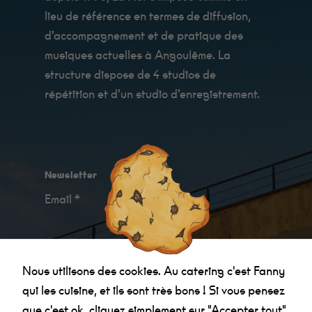
des offres
personnalisés.
lieu de référence en termes de diffusion,
d’accompagnement et de pratique des
musiques actuelles à Angoulême. La
structure dispose de 4 studios de
répétition et d’un studio d’enregistrement.
Newsletter
Email *
Je confirme avoir
pris connaissance des
Nous utilisons des cookies. Au catering c'est Fanny
informations relatives à la politique de
qui les cuisine, et ils sont très bons ! Si vous pensez
confidentialité
.
que c'est ok, cliquez simplement sur "Accepter tout".