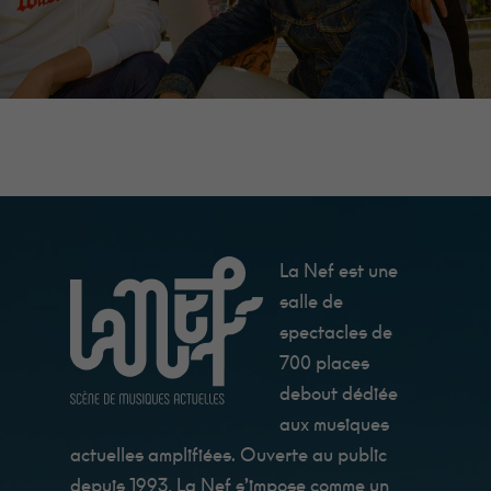
site Web
fonctionne au
mieux lors de
votre visite. Si
vous refusez
ces cookies,
certaines
fonctionnalités
disparaîtront
du site.
Marketing
La Nef est une
En
partageant
salle de
vos intérêts et
votre
spectacles de
comportement
700 places
lorsque vous
visitez notre
debout dédiée
site, vous
augmentez
aux musiques
les chances
actuelles amplifiées. Ouverte au public
de voir du
contenu et
depuis 1993, La Nef s’impose comme un